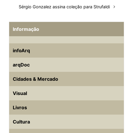
Sérgio Gonzalez assina coleção para Strufaldi
Informação
infoArq
arqDoc
Cidades & Mercado
Visual
Livros
Cultura