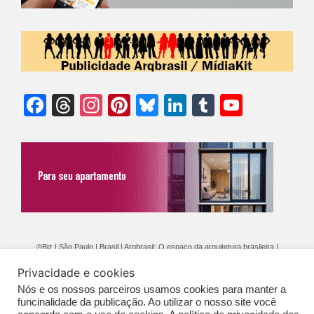
Facebook
Threads
Instagram
Pinterest
Bluesky
LinkedIn
Tumblr
YouTu
Chann
©Biz | São Paulo | Brasil | Arqbrasil: O espaço da arquitetura brasileira |
Expediente
|
Contato
|
Newsletter
/
PolíticaDePrivacidade
/
CONDIÇÕES
Privacidade e cookies
GERAIS DE PUBLICAÇÃO (CGP
)
Nós e os nossos parceiros usamos cookies para manter a
funcinalidade da publicação. Ao utilizar o nosso site você