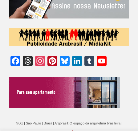
Facebook
Threads
Instagram
Pinterest
Bluesky
LinkedIn
Tumblr
YouTu
Chann
©Biz | São Paulo | Brasil | Arqbrasil: O espaço da arquitetura brasileira |
Expediente
|
Contato
|
Newsletter
/
PolíticaDePrivacidade
/
CONDIÇÕES