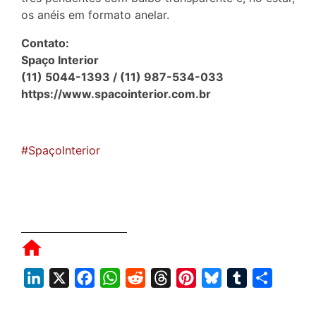
os anéis em formato anelar.
Contato:
Spaço Interior
(11) 5044-1393 / (11) 987-534-033
https://www.spacointerior.com.br
#SpaçoInterior
L
X
F
W
R
T
P
B
T
S
i
a
h
e
h
i
l
u
h