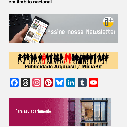
em âmbito nacional
Facebook
Threads
Instagram
Pinterest
Bluesky
LinkedIn
Tumblr
YouTu
Chann