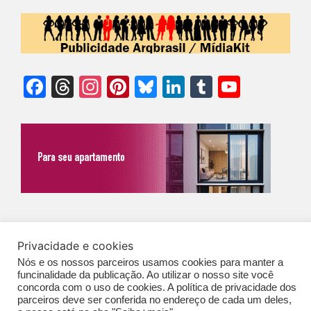
Facebook
Threads
Instagram
Pinterest
Bluesky
LinkedIn
Tumblr
YouTu
Chann
©Biz | São Paulo | Brasil | Arqbrasil: O espaço da arquitetura brasileira |
Privacidade e cookies
Expediente
|
Contato
|
Newsletter
/
PolíticaDePrivacidade
/
CONDIÇÕES
Nós e os nossos parceiros usamos cookies para manter a
GERAIS DE PUBLICAÇÃO (CGP
)
funcinalidade da publicação. Ao utilizar o nosso site você
concorda com o uso de cookies. A política de privacidade dos
parceiros deve ser conferida no endereço de cada um deles,