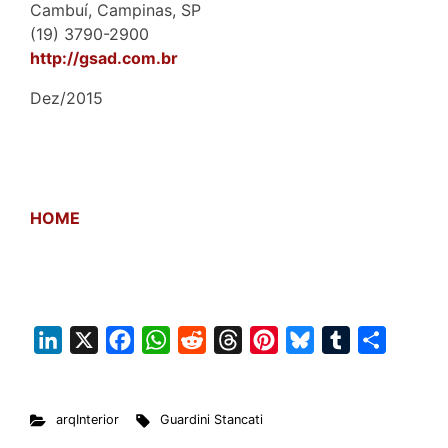
Cambuí, Campinas, SP
(19) 3790-2900
http://gsad.com.br
Dez/2015
HOME
L
X
F
W
R
T
P
B
T
S
i
a
h
e
h
i
l
u
h
n
c
a
d
r
n
u
m
a
arqInterior
Guardini Stancati
k
e
t
d
e
t
e
b
r