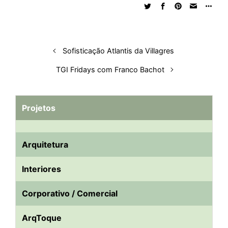
n
k
p
s
t
Sofisticação Atlantis da Villagres
TGI Fridays com Franco Bachot
Projetos
Arquitetura
Interiores
Corporativo / Comercial
ArqToque