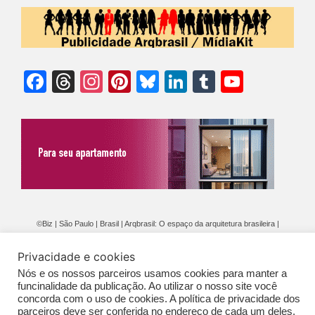
Facebook
Threads
Instagram
Pinterest
Bluesky
LinkedIn
Tumblr
YouTu
Chann
©Biz | São Paulo | Brasil | Arqbrasil: O espaço da arquitetura brasileira |
Expediente
|
Contato
|
Newsletter
/
PolíticaDePrivacidade
/
CONDIÇÕES
Privacidade e cookies
GERAIS DE PUBLICAÇÃO (CGP
)
Nós e os nossos parceiros usamos cookies para manter a
funcinalidade da publicação. Ao utilizar o nosso site você
concorda com o uso de cookies. A política de privacidade dos
parceiros deve ser conferida no endereço de cada um deles,