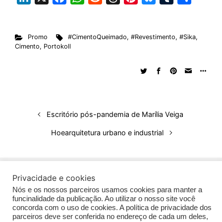
i
a
h
e
h
i
l
u
h
n
c
a
d
r
n
u
m
a
Promo
#CimentoQueimado
,
#Revestimento
,
#Sika
,
k
e
t
d
e
t
e
b
r
Cimento
,
Portokoll
e
b
s
i
a
e
s
l
e
d
o
A
t
d
r
k
r
I
o
p
s
e
y
n
k
p
s
t
Escritório pós-pandemia de Marília Veiga
Hoearquitetura urbano e industrial
Privacidade e cookies
©Biz | São Paulo | Brasil | Arqbrasil: O espaço da arquitetura brasileira |
Nós e os nossos parceiros usamos cookies para manter a
Expediente
|
Contato
|
Newsletter
/
PolíticaDePrivacidade
/
CONDIÇÕES
funcinalidade da publicação. Ao utilizar o nosso site você
concorda com o uso de cookies. A política de privacidade dos
GERAIS DE PUBLICAÇÃO (CGP
)
parceiros deve ser conferida no endereço de cada um deles,