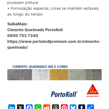
possuem pintura
• Formulação especial, cores se mantém estáveis
ao longo do tempo
SaibaMais:
Cimento Queimado PortoKoll
0800 703 7340
https://www.portokollpremium.com.br/cimento-
queimado/
L
X
F
W
R
T
P
B
T
S