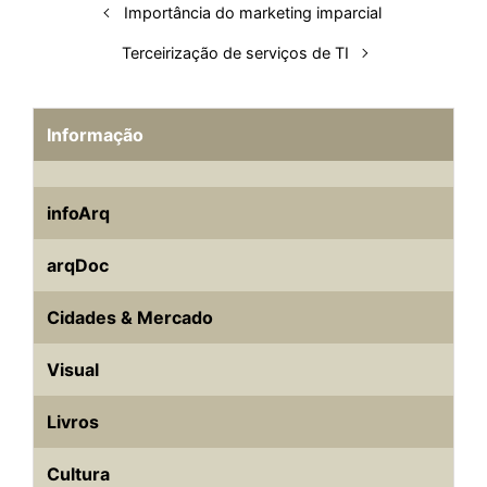
Importância do marketing imparcial
t
Terceirização de serviços de TI
Informação
infoArq
arqDoc
Cidades & Mercado
Visual
Livros
Cultura