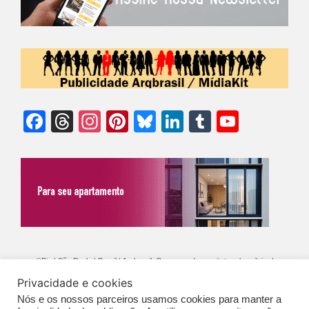
Facebook
Threads
Instagram
Pinterest
Bluesky
LinkedIn
Tumblr
YouTu
Chann
©Biz | São Paulo | Brasil | Arqbrasil: O espaço da arquitetura brasileira |
Privacidade e cookies
Expediente
|
Contato
|
Newsletter
/
PolíticaDePrivacidade
/
CONDIÇÕES
Nós e os nossos parceiros usamos cookies para manter a
GERAIS DE PUBLICAÇÃO (CGP
)