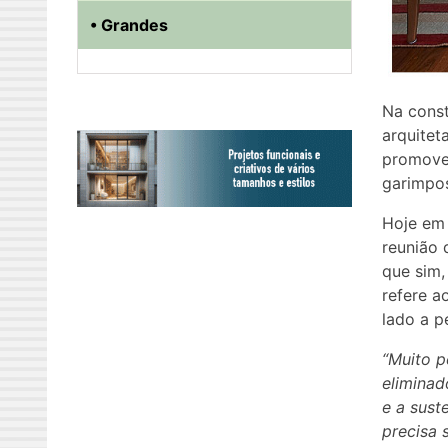
• Grandes
Na const
arquitet
promove
garimpos
Hoje em 
reunião 
que sim,
refere a
lado a p
“Muito p
eliminad
e a sust
precisa 