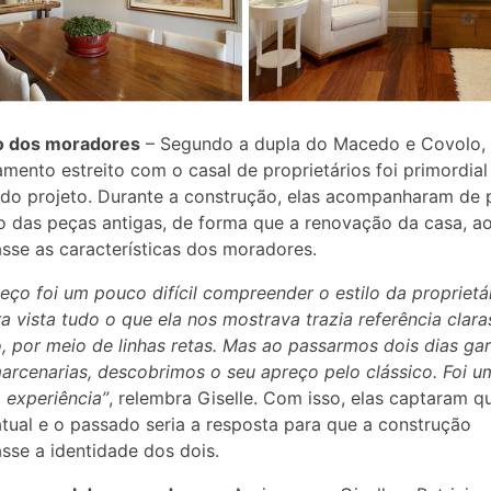
o dos moradores
– Segundo a dupla do Macedo e Covolo,
amento estreito com o casal de proprietários foi primordial
do projeto. Durante a construção, elas acompanharam de 
o das peças antigas, de forma que a renovação da casa, ao 
sse as características dos moradores.
ço foi um pouco difícil compreender o estilo da proprietár
ra vista tudo o que ela nos mostrava trazia referência clara
 por meio de linhas retas. Mas ao passarmos dois dias g
marcenarias, descobrimos o seu apreço pelo clássico. Foi u
a experiência”
, relembra Giselle. Com isso, elas captaram q
atual e o passado seria a resposta para que a construção
sse a identidade dos dois.