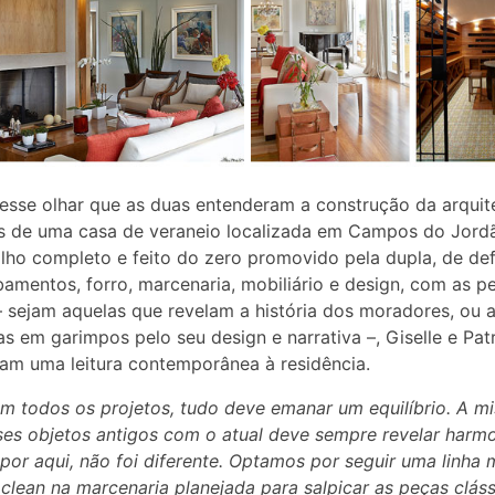
esse olhar que as duas entenderam a construção da arquit
es de uma casa de veraneio localizada em Campos do Jordã
lho completo e feito do zero promovido pela dupla, de def
amentos, forro, marcenaria, mobiliário e design, com as p
– sejam aquelas que revelam a história dos moradores, ou 
as em garimpos pelo seu design e narrativa –, Giselle e Patr
am uma leitura contemporânea à residência.
 todos os projetos, tudo deve emanar um equilíbrio. A mi
ses objetos antigos com o atual deve sempre revelar harm
, por aqui, não foi diferente. Optamos por seguir uma linha 
 clean na marcenaria planejada para salpicar as peças clás