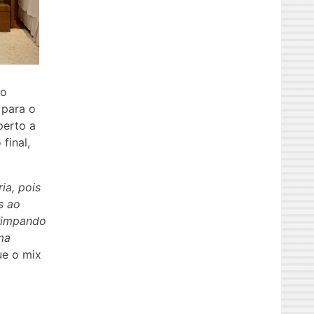
 o
 para o
perto a
final,
ia, pois
s ao
arimpando
ma
ue o mix