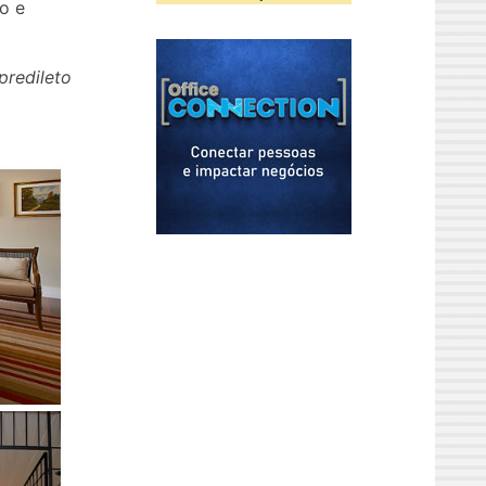
o e
predileto