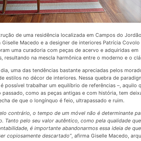
rução de uma residência localizada em Campos do Jordão
a Giselle Macedo e a designer de interiores Patrícia Covolo
ram uma curadoria com peças de acervo e adquiridas em
, resultando na mescla harmônica entre o moderno e o clá
dia, uma das tendências bastante apreciadas pelos morad
de estilos no décor de interiores. Nessa quebra de paradig
 é possível trabalhar um equilíbrio de referências –, aquilo 
o passado, como as peças antigas e com história, tem dei
echa de que o longínquo é feio, ultrapassado e ruim.
elo contrário, o tempo de um móvel não é determinante pa
o. Tanto pelo seu valor autêntico, como pela qualidade que
entabilidade, é importante abandonarmos essa ideia de que
ser copiosamente descartado”
, afirma Giselle Macedo, arqu