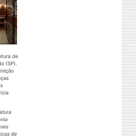
etura de
o (SP).
inição
eças
as
icia
stura
onia
mais
sicas de