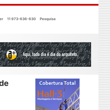
er
11 973-636-630
Pesquisa
 de