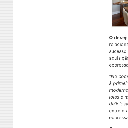
O desej
relacion
sucesso 
aquisiçã
expressa
“No come
à primei
moderno,
lojas e 
delicios
entre o 
expressa