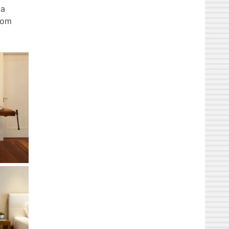
ia
com