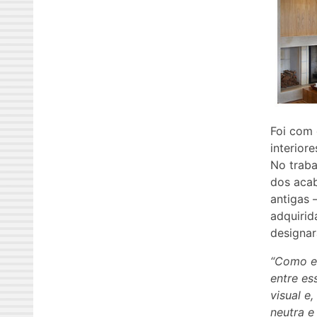
Foi com 
interior
No traba
dos acab
antigas 
adquirid
designar
“Como em
entre es
visual e
neutra e