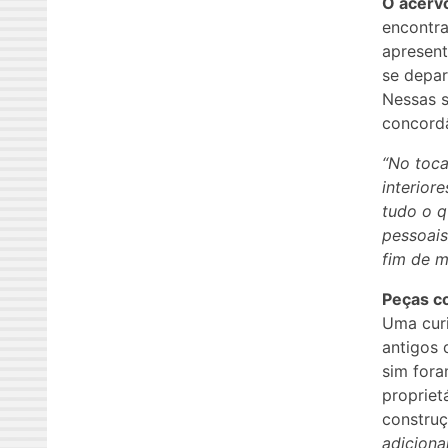
O acerv
encontra
apresent
se depar
Nessas s
concordâ
“No toca
interior
tudo o q
pessoais
fim de m
Peças co
Uma curi
antigos 
sim fora
propriet
constru
adiciona