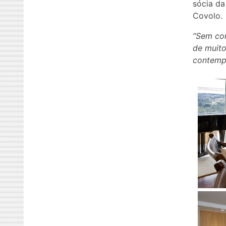
sócia da
Covolo.
“Sem con
de muit
contemp