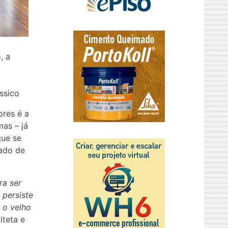
, a
ssico
ores é a
mas – já
que se
xado de
ra ser
 persiste
 o velho
iteta e