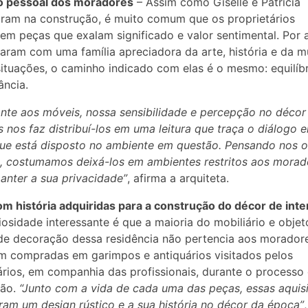
o pessoal dos moradores
– Assim como Giselle e Patricia
ram na construção, é muito comum que os proprietários
em peças que exalam significado e valor sentimental. Por a
aram com uma família apreciadora da arte, história e da m
ituações, o caminho indicado com elas é o mesmo: equilíbr
ncia.
nte aos móveis, nossa sensibilidade e percepção no décor
es nos faz distribuí-los em uma leitura que traça o diálogo e
ue está disposto no ambiente em questão. Pensando nos o
, costumamos deixá-los em ambientes restritos aos morad
anter a sua privacidade”
, afirma a arquiteta.
m história adquiridas para a construção do décor de inte
osidade interessante é que a maioria do mobiliário e objet
de decoração dessa residência não pertencia aos morador
m compradas em garimpos e antiquários visitados pelos
ários, em companhia das profissionais, durante o processo
ção.
“Junto com a vida de cada uma das peças, essas aquis
ram um design rústico e a sua história no décor da época”
,