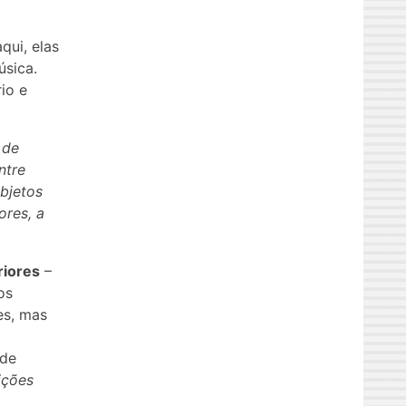
qui, elas
úsica.
io e
 de
ntre
bjetos
ores, a
riores
–
os
es, mas
 de
ições