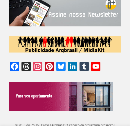
Facebook
Threads
Instagram
Pinterest
Bluesky
LinkedIn
Tumblr
YouTu
Chann
©Biz | São Paulo | Brasil | Arqbrasil: O espaço da arquitetura brasileira |