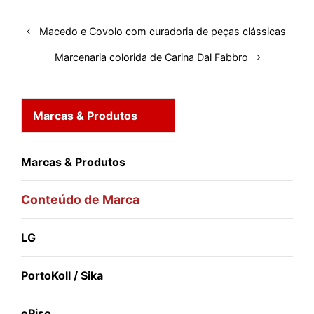
n
k
p
s
t
Macedo e Covolo com curadoria de peças clássicas
Marcenaria colorida de Carina Dal Fabbro
Marcas & Produtos
Marcas & Produtos
Conteúdo de Marca
LG
PortoKoll / Sika
ePiso