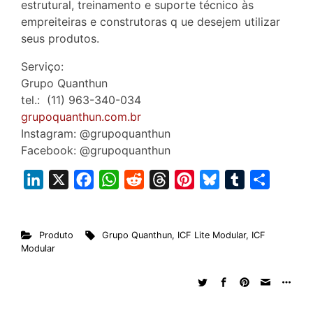
estrutural, treinamento e suporte técnico às
empreiteiras e construtoras q ue desejem utilizar
seus produtos.
Serviço:
Grupo Quanthun
tel.: (11) 963-340-034
grupoquanthun.com.br
Instagram: @grupoquanthun
Facebook: @grupoquanthun
L
X
F
W
R
T
P
B
T
S
i
a
h
e
h
i
l
u
h
n
c
a
d
r
n
u
m
a
Produto
Grupo Quanthun
,
ICF Lite Modular
,
ICF
k
e
t
d
e
t
e
b
r
Modular
e
b
s
i
a
e
s
l
e
d
o
A
t
d
r
k
r
I
o
p
s
e
y