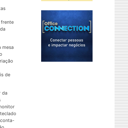
tas
 frente
 da
a mesa
 o
ariação
is de
r da
s
monitor
 teclado
 conta-
ão