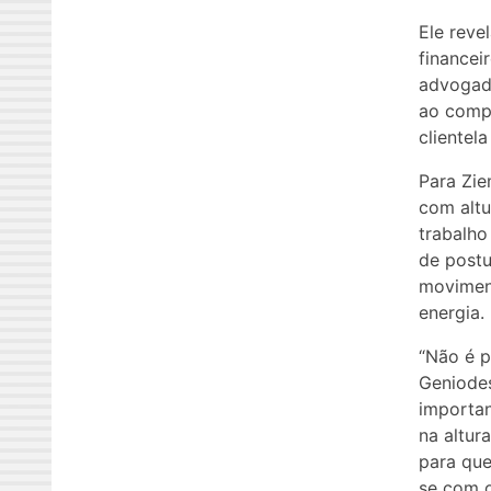
Ele reve
financei
advogado
ao compu
clientel
Para Zie
com altu
trabalho
de postu
moviment
energia.
“Não é p
Geniodes
importan
na altur
para que
se com 