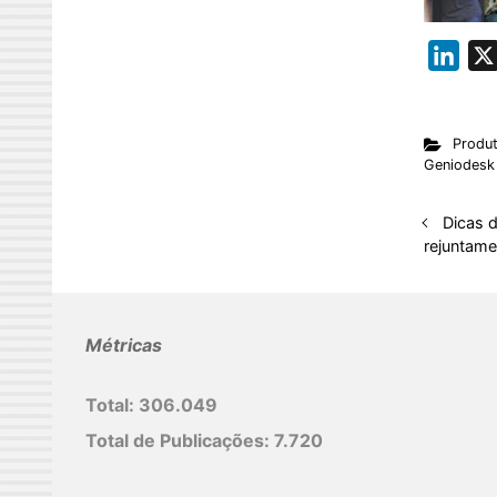
L
i
n
Produ
k
Geniodesk
e
d
Dicas d
I
rejuntame
n
Métricas
Total:
306.049
Total de Publicações:
7.720