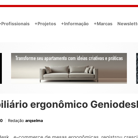
•Profissionais
+Projetos
+Informação
+Marcas
Newslett
iliário ergonômico Geniodes
20
Redação
arqselma
esk , e-commerce de mesas ergonômicas, registrou cresc