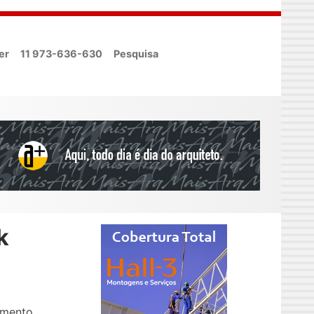
er
11 973-636-630
Pesquisa
k
imento