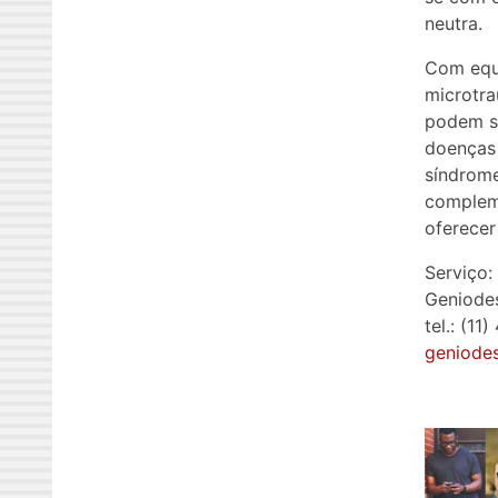
neutra.
Com equi
microtra
podem se
doenças 
síndrome
compleme
oferecer
Serviço:
Geniode
tel.: (1
geniode