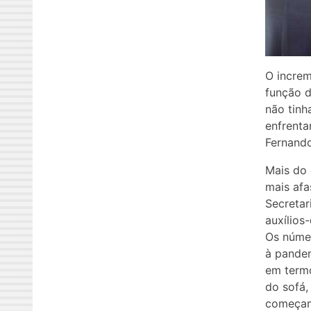
O increm
função d
não tinh
enfrenta
Fernando
Mais do 
mais afa
Secretar
auxílios
Os númer
à pandem
em termo
do sofá,
começam 