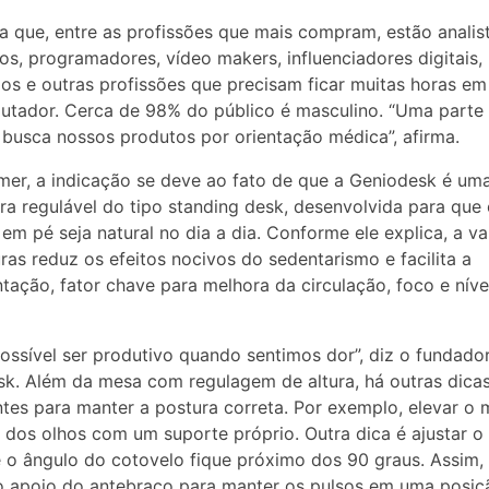
la que, entre as profissões que mais compram, estão analis
ros, programadores, vídeo makers, influenciadores digitais,
s e outras profissões que precisam ficar muitas horas em
tador. Cerca de 98% do público é masculino. “Uma parte
a busca nossos produtos por orientação médica”, afirma.
mer, a indicação se deve ao fato de que a Geniodesk é um
ra regulável do tipo standing desk, desenvolvida para que
 em pé seja natural no dia a dia. Conforme ele explica, a v
ras reduz os efeitos nocivos do sedentarismo e facilita a
ação, fator chave para melhora da circulação, foco e níve
ossível ser produtivo quando sentimos dor”, diz o fundado
k. Além da mesa com regulagem de altura, há outras dica
tes para manter a postura correta. Por exemplo, elevar o 
a dos olhos com um suporte próprio. Outra dica é ajustar o
 o ângulo do cotovelo fique próximo dos 90 graus. Assim,
o apoio do antebraço para manter os pulsos em uma posiç