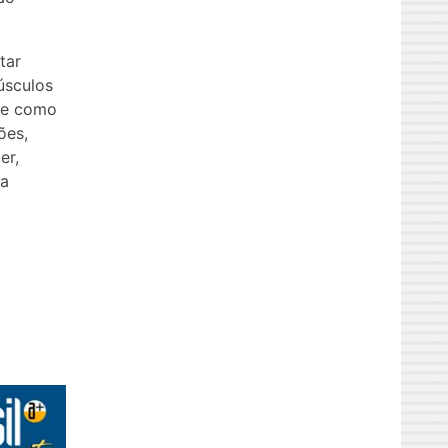
tar
úsculos
rde como
ões,
er,
 a