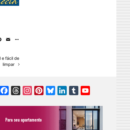
e fácil de
limpar
Facebook
Threads
Instagram
Pinterest
Bluesky
LinkedIn
Tumblr
YouTube
Channel