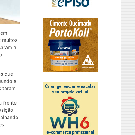
 em
: muitos
ssaram a
a
es que
egundo a
citaram
 frente
osição
balhando
es