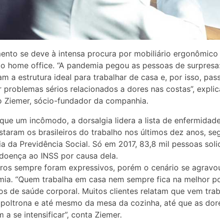
ento se deve à intensa procura por mobiliário ergonômico
o home office. “A pandemia pegou as pessoas de surpresa
am a estrutura ideal para trabalhar de casa e, por isso, pa
r problemas sérios relacionados a dores nas costas”, explic
 Ziemer, sócio-fundador da companhia.
que um incômodo, a dorsalgia lidera a lista de enfermidad
staram os brasileiros do trabalho nos últimos dez anos, s
ia da Previdência Social. Só em 2017, 83,8 mil pessoas soli
-doença ao INSS por causa dela.
os sempre foram expressivos, porém o cenário se agravou
ia. “Quem trabalha em casa nem sempre fica na melhor p
s de saúde corporal. Muitos clientes relatam que vem tra
 poltrona e até mesmo da mesa da cozinha, até que as dor
a se intensificar”, conta Ziemer.