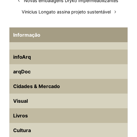
Novas embalagens Dryko Impermeabilizantes
Vinicius Longato assina projeto sustentável
Informação
infoArq
arqDoc
Cidades & Mercado
Visual
Livros
Cultura