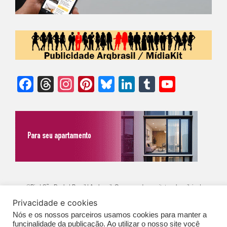
Facebook
Threads
Instagram
Pinterest
Bluesky
LinkedIn
Tumblr
YouTu
Chann
©Biz | São Paulo | Brasil | Arqbrasil: O espaço da arquitetura brasileira |
Expediente
|
Contato
|
Newsletter
/
PolíticaDePrivacidade
/
CONDIÇÕES
Privacidade e cookies
Nós e os nossos parceiros usamos cookies para manter a
GERAIS DE PUBLICAÇÃO (CGP
)
funcinalidade da publicação. Ao utilizar o nosso site você