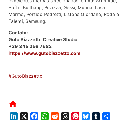
excelentes marcas selecionadas, como: Artemide,
Boffi , Bulthaup, Bisazza, Gessi, Mutina, Lasa
Marmo, Porfido Pedretti, Listone Giordano, Roda e
Talenti, Samsung.
Contato:
Guto Biazzetto Creative Studio
+39 345 356 7682
https://www.gutobiazzetto.com
#GutoBiazzetto
L
X
F
W
R
T
P
B
T
S
i
a
h
e
h
i
l
u
h