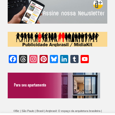
Facebook
Threads
Instagram
Pinterest
Bluesky
LinkedIn
Tumblr
YouTu
Chann
©Biz | São Paulo | Brasil | Arqbrasil: O espaço da arquitetura brasileira |