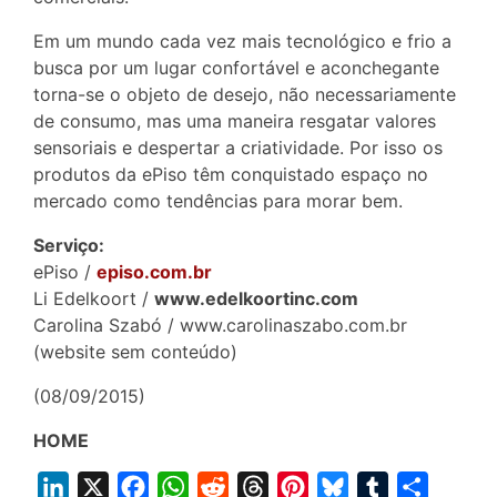
Em um mundo cada vez mais tecnológico e frio a
busca por um lugar confortável e aconchegante
torna-se o objeto de desejo, não necessariamente
de consumo, mas uma maneira resgatar valores
sensoriais e despertar a criatividade. Por isso os
produtos da ePiso têm conquistado espaço no
mercado como tendências para morar bem.
Serviço:
ePiso /
episo.com.br
Li Edelkoort /
www.edelkoortinc.com
Carolina Szabó / www.carolinaszabo.com.br
(website sem conteúdo)
(08/09/2015)
HOME
L
X
F
W
R
T
P
B
T
S