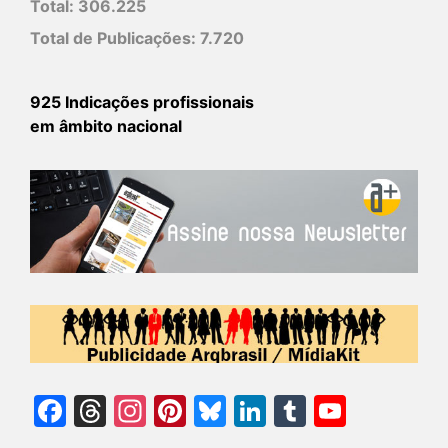
Total:
306.225
Total de Publicações:
7.720
925 Indicações profissionais
em âmbito nacional
Facebook
Threads
Instagram
Pinterest
Bluesky
LinkedIn
Tumblr
YouTu
Chann