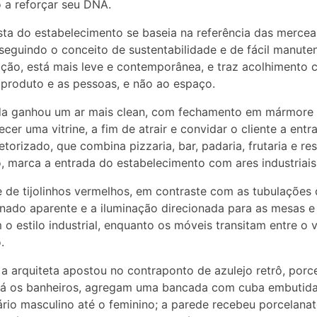
 a reforçar seu DNA.
ta do estabelecimento se baseia na referência das mercea
 seguindo o conceito de sustentabilidade e de fácil manute
ção, está mais leve e contemporânea, e traz acolhimento
 produto e as pessoas, e não ao espaço.
da ganhou um ar mais clean, com fechamento em mármore 
ecer uma vitrine, a fim de atrair e convidar o cliente a entr
etorizado, que combina pizzaria, bar, padaria, frutaria e re
, marca a entrada do estabelecimento com ares industriais
 de tijolinhos vermelhos, em contraste com as tubulações 
nado aparente e a iluminação direcionada para as mesas e
 o estilo industrial, enquanto os móveis transitam entre o 
.
 a arquiteta apostou no contraponto de azulejo retrô, porc
Já os banheiros, agregam uma bancada com cuba embutida,
ário masculino até o feminino; a parede recebeu porcelana