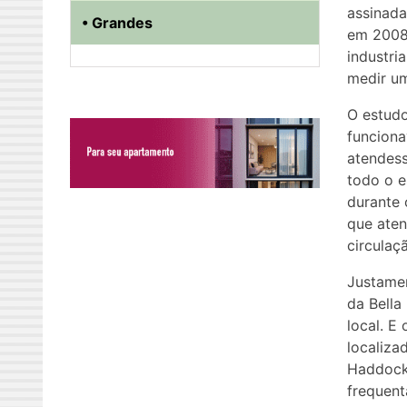
assinada
• Grandes
em 2008,
industri
medir um
O estud
funciona
atendess
todo o e
durante 
que ate
circulaç
Justamen
da Bella
local. E
localiza
Haddock 
frequent