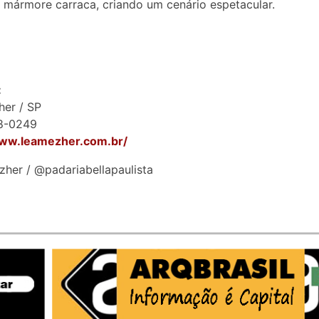
 mármore carraca, criando um cenário espetacular.
:
her / SP
88-0249
www.leamezher.com.br/
her / @padariabellapaulista