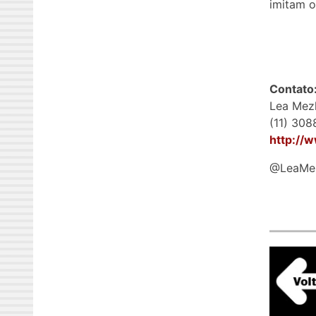
imitam o
Contato
Lea Mez
(11) 30
http://
@LeaMez