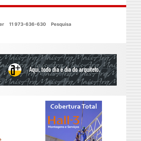
er
11 973-636-630
Pesquisa
e