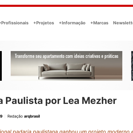
•Profissionais
+Projetos
+Informação
+Marcas
Newslett
a Paulista por Lea Mezher
19
Redação
arqbrasil
cional padaria paulistana ganhou um projeto moderno 