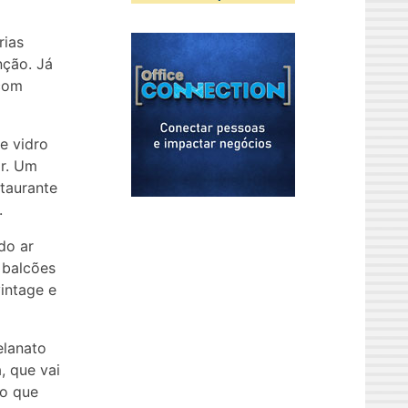
rias
nção. Já
 com
e vidro
ar. Um
staurante
.
do ar
 balcões
vintage e
elanato
 que vai
to que