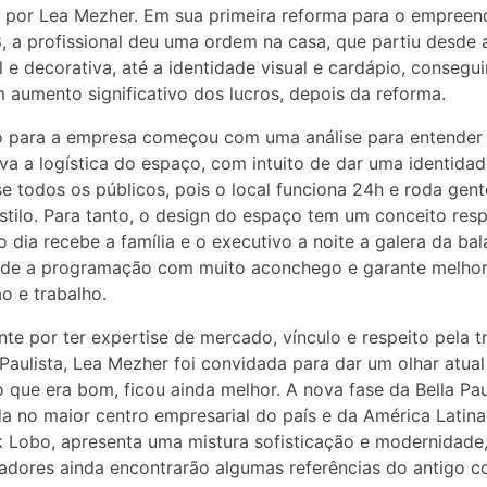
 por Lea Mezher. Em sua primeira reforma para o empreen
 a profissional deu uma ordem na casa, que partiu desde 
al e decorativa, até a identidade visual e cardápio, consegu
 aumento significativo dos lucros, depois da reforma.
o para a empresa começou com uma análise para entende
va a logística do espaço, com intuito de dar uma identida
e todos os públicos, pois o local funciona 24h e roda gent
stilo. Para tanto, o design do espaço tem um conceito res
o dia recebe a família e o executivo a noite a galera da bal
nde a programação com muito aconchego e garante melho
ão e trabalho.
te por ter expertise de mercado, vínculo e respeito pela tr
 Paulista, Lea Mezher foi convidada para dar um olhar atual
 o que era bom, ficou ainda melhor. A nova fase da Bella Pau
da no maior centro empresarial do país e da América Latina
Lobo, apresenta uma mistura sofisticação e modernidade
adores ainda encontrarão algumas referências do antigo co