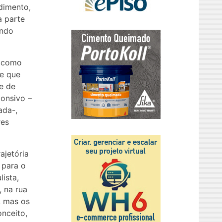
dimento,
a parte
indo
r como
de que
e de
ponsivo –
ada-,
res
ajetória
 para o
lista,
, na rua
, mas os
nceito,