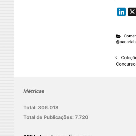
L
i
n
Comerc
k
@padariabe
e
d
Coleçã
I
Concurso 
n
Métricas
Total:
306.018
Total de Publicações:
7.720