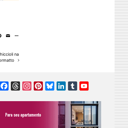
hiccioli na
ormatto
Facebook
Threads
Instagram
Pinterest
Bluesky
LinkedIn
Tumblr
YouTube
Channel