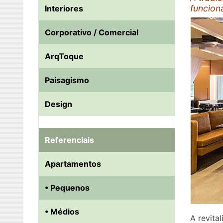
funcion
Interiores
Corporativo / Comercial
ArqToque
Paisagismo
Design
Referenciais
Apartamentos
• Pequenos
• Médios
A revita