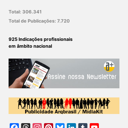
Total:
306.341
Total de Publicações:
7.720
925 Indicações profissionais
em âmbito nacional
Facebook
Threads
Instagram
Pinterest
Bluesky
LinkedIn
Tumblr
YouTu