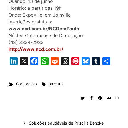
Quando: 13 de junho
Horário: a partir das 19h
Onde: Expoville, em Joinville
Inscrições gratuitas:
www.ncd.com.br/NCDemPauta
Núcleo Catarinense de Decoração
(48) 3324-2982
http://www.ncd.com.br/
L
X
F
W
R
T
P
B
T
S
i
a
h
e
h
i
l
u
h
n
c
a
d
r
n
u
m
a
Corporativo
palestra
k
e
t
d
e
t
e
b
r
e
b
s
i
a
e
s
l
e
d
o
A
t
d
r
k
r
I
o
p
s
e
y
n
k
p
s
Soluções saudáveis de Priscilla Bencke
t