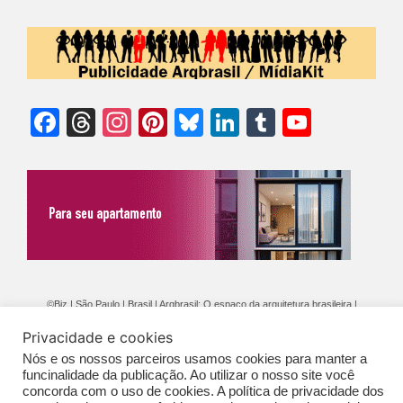
Facebook
Threads
Instagram
Pinterest
Bluesky
LinkedIn
Tumblr
YouTu
Chann
©Biz | São Paulo | Brasil | Arqbrasil: O espaço da arquitetura brasileira |
Expediente
|
Contato
|
Newsletter
/
PolíticaDePrivacidade
/
CONDIÇÕES
Privacidade e cookies
GERAIS DE PUBLICAÇÃO (CGP
)
Nós e os nossos parceiros usamos cookies para manter a
funcinalidade da publicação. Ao utilizar o nosso site você
concorda com o uso de cookies. A política de privacidade dos