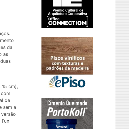
aços.
vimento
ues da
o as
 duas
 15 cm),
s com
al de
e sem a
 versão
s Fun