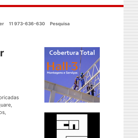
er
11 973-636-630
Pesquisa
r
bricadas
uare,
os,