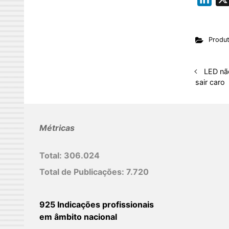
i
n
Produ
k
e
d
LED não
sair caro
I
n
Métricas
Total:
306.024
Total de Publicações:
7.720
925 Indicações profissionais
em âmbito nacional