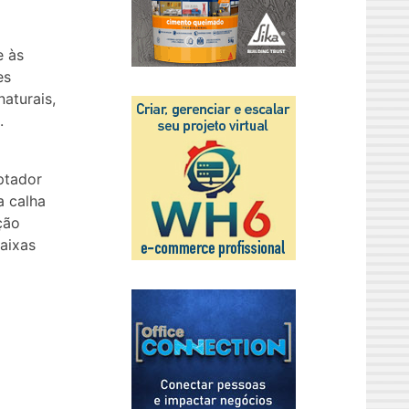
e às
es
aturais,
.
ptador
a calha
ção
aixas