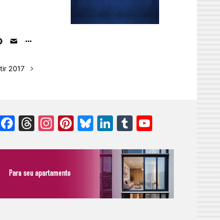
ir 2017
Facebook
Threads
Instagram
Pinterest
Bluesky
LinkedIn
Tumblr
YouTube
Channel