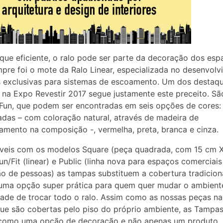
que eficiente, o ralo pode ser parte da decoração dos esp
pre foi o mote da Ralo Linear, especializada no desenvol
s exclusivas para sistemas de escoamento. Um dos destaq
na Expo Revestir 2017 segue justamente este preceito. Sã
un, que podem ser encontradas em seis opções de cores:
das – com coloração natural, através de madeira de
tamento na composição -, vermelha, preta, branca e cinza.
veis com os modelos Square (peça quadrada, com 15 cm X
 Fun/Fit (linear) e Public (linha nova para espaços comerciai
ão de pessoas) as tampas substituem a cobertura tradicion
 uma opção super prática para quem quer mudar o ambient
ade de trocar todo o ralo. Assim como as nossas peças na
que são cobertas pelo piso do próprio ambiente, as Tampa
como uma opção de decoração e não apenas um produto