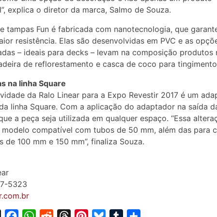
l”, explica o diretor da marca, Salmo de Souza.
de tampas Fun é fabricada com nanotecnologia, que garant
ior resistência. Elas são desenvolvidas em PVC e as opçõ
das – ideais para decks – levam na composição produtos n
eira de reflorestamento e casca de coco para tingimento
s na linha Square
vidade da Ralo Linear para a Expo Revestir 2017 é um ada
da linha Square. Com a aplicação do adaptador na saída d
que a peça seja utilizada em qualquer espaço. “Essa altera
o modelo compatível com tubos de 50 mm, além das para c
s de 100 mm e 150 mm”, finaliza Souza.
ear
37-5323
ar.com.br
X
F
W
R
T
P
B
T
S