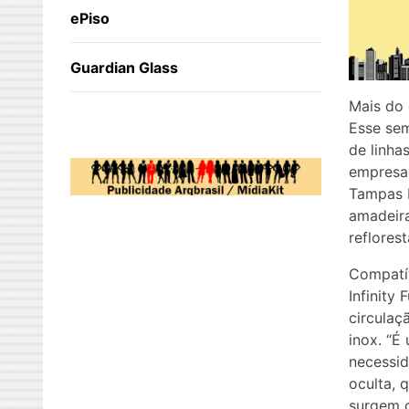
ePiso
Guardian Glass
Mais do 
Esse sem
de linha
empresa 
Tampas F
amadeira
reflores
Compatí
Infinity
circulaç
inox. “É
necessid
oculta, 
surgem 