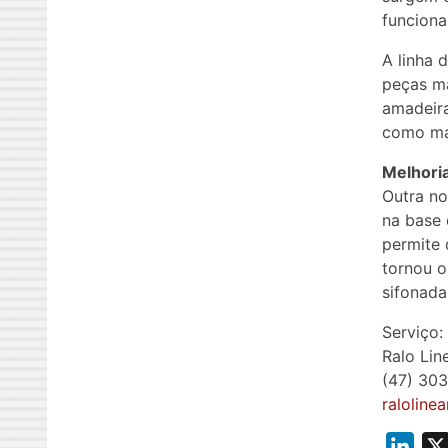
funciona
A linha 
peças ma
amadeira
como mad
Melhoria
Outra no
na base 
permite 
tornou 
sifonada
Serviço:
Ralo Lin
(47) 30
raloline
L