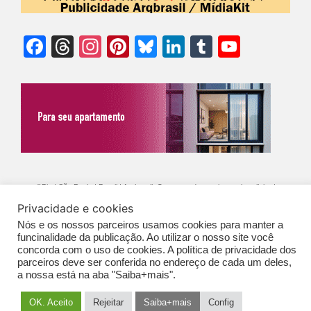
Facebook
Threads
Instagram
Pinterest
Bluesky
LinkedIn
Tumblr
YouTu
Chann
©Biz | São Paulo | Brasil | Arqbrasil: O espaço da arquitetura brasileira |
Privacidade e cookies
Expediente
|
Contato
|
Newsletter
/
PolíticaDePrivacidade
/
CONDIÇÕES
Nós e os nossos parceiros usamos cookies para manter a
GERAIS DE PUBLICAÇÃO (CGP
)
funcinalidade da publicação. Ao utilizar o nosso site você
concorda com o uso de cookies. A política de privacidade dos
parceiros deve ser conferida no endereço de cada um deles,
a nossa está na aba "Saiba+mais".
OK. Aceito
Rejeitar
Saiba+mais
Config