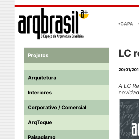
Skip to main content
•CAPA
LC r
Projetos
20/01/201
Arquitetura
A LC Re
novidad
Interiores
Corporativo / Comercial
ArqToque
Paisagismo