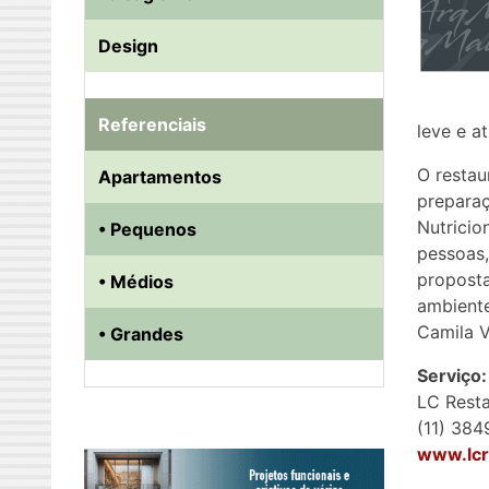
Design
Referenciais
leve e at
O restau
Apartamentos
preparaç
Nutricio
• Pequenos
pessoas,
proposta
• Médios
ambiente
Camila V
• Grandes
Serviço:
LC Rest
(11) 38
www.lcr