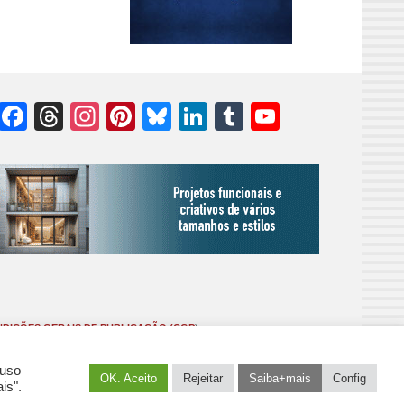
Facebook
Threads
Instagram
Pinterest
Bluesky
LinkedIn
Tumblr
YouTube
Channel
DIÇÕES GERAIS DE PUBLICAÇÃO (CGP
)
 uso
OK. Aceito
Rejeitar
Saiba+mais
Config
is".