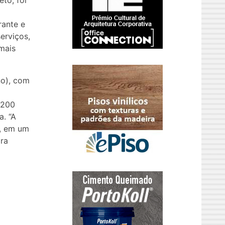
eto, foi
rante e
erviços,
mais
no), com
 200
a. “A
e, em um
ra