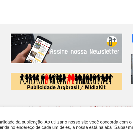
o da arquitetura brasileira |
Expediente
|
Contato
|
Newsletter
/
PolíticaDePrivacidade
/
CON
lidade da publicação. Ao utilizar o nosso site você concorda com o
nferida no endereço de cada um deles, a nossa está na aba "Saiba+ma