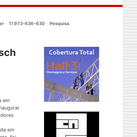
er
11 973-636-630
Pesquisa
osch
ta em
inaugurar
adores
ada em