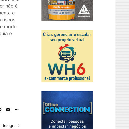
er não é
menta a
 riscos
ste modo
buia e
 design