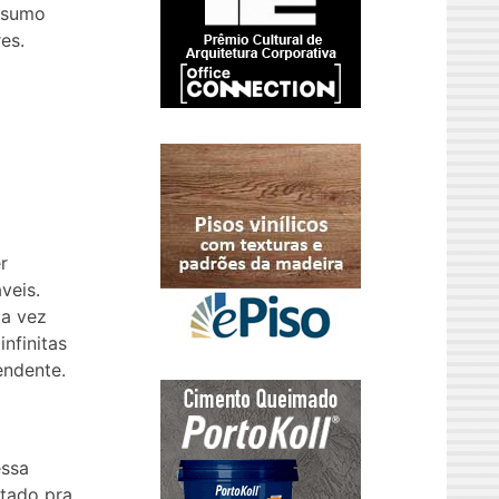
nsumo
es.
r
veis.
ma vez
nfinitas
endente.
essa
ltado pra