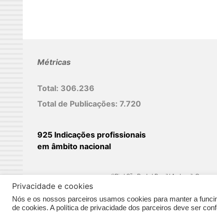
I
n
Métricas
Total:
306.236
Total de Publicações:
7.720
925 Indicações profissionais
em âmbito nacional
©Biz | São Paulo | Brasil | Arqbrasil: O espaç
Privacidade e cookies
Nós e os nossos parceiros usamos cookies para manter a funcina
de cookies. A política de privacidade dos parceiros deve ser co