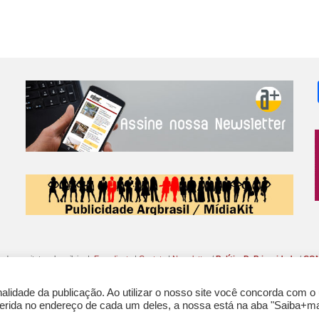
o
p
s
e
y
k
p
s
t
o da arquitetura brasileira |
Expediente
|
Contato
|
Newsletter
/
PolíticaDePrivacidade
/
CON
lidade da publicação. Ao utilizar o nosso site você concorda com o
nferida no endereço de cada um deles, a nossa está na aba "Saiba+ma