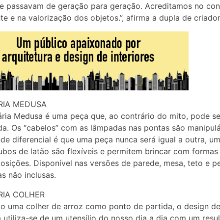
 e passavam de geração para geração. Acreditamos no co
te e na valorização dos objetos.”, afirma a dupla de criador
RIA MEDUSA
ria Medusa é uma peça que, ao contrário do mito, pode se
a. Os “cabelos” com as lâmpadas nas pontas são manipulá
de diferencial é que uma peça nunca será igual a outra, u
ubos de latão são flexíveis e permitem brincar com formas i
sições. Disponível nas versões de parede, mesa, teto e p
 não inclusas.
RIA COLHER
do uma colher de arroz como ponto de partida, o design d
a utiliza-se de um utensílio do nosso dia a dia com um resu