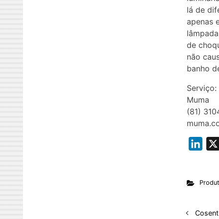
lá de di
apenas e
lâmpada,
de choqu
não caus
banho d
Serviço:
Muma
(81) 310
muma.co
L
i
n
Produ
k
e
d
Cosent