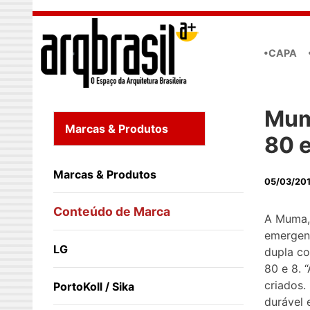
Skip to main content
•CAPA
Mum
Marcas & Produtos
80 e
Marcas & Produtos
05/03/20
Conteúdo de Marca
A Muma, 
emergen
LG
dupla co
80 e 8. 
criados.
PortoKoll / Sika
durável 