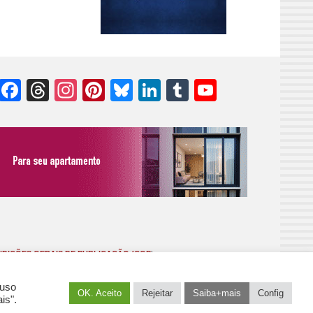
Facebook
Threads
Instagram
Pinterest
Bluesky
LinkedIn
Tumblr
YouTube
Channel
DIÇÕES GERAIS DE PUBLICAÇÃO (CGP
)
 uso
OK. Aceito
Rejeitar
Saiba+mais
Config
is".