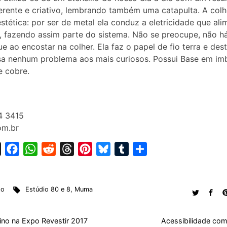
ferente e criativo, lembrando também uma catapulta. A colh
stética: por ser de metal ela conduz a eletricidade que ali
 fazendo assim parte do sistema. Não se preocupe, não há
e ao encostar na colher. Ela faz o papel de fio terra e de
a nenhum problema aos mais curiosos. Possui Base em im
e cobre.
4 3415
m.br
X
F
W
R
T
P
B
T
S
a
h
e
h
i
l
u
h
c
a
d
r
n
u
m
a
to
Estúdio 80 e 8
,
Muma
e
t
d
e
t
e
b
r
b
s
i
a
e
s
l
e
o
A
t
d
r
k
r
ino na Expo Revestir 2017
Acessibilidade com