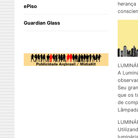
herança
ePiso
conscien
Guardian Glass
LUMINÁ
A Luminá
observad
Seu gran
que os t
de compo
Lâmpadas
LUMINÁ
Utilizan
luminári