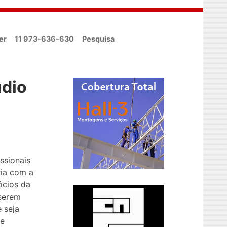
er
11 973-636-630
Pesquisa
údio
ssionais
ia com a
ócios da
 serem
e seja
de