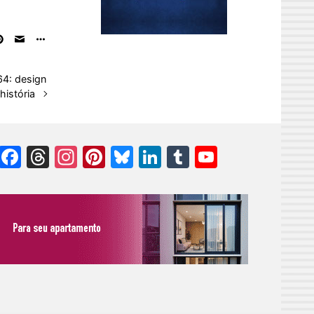
64: design
história
Facebook
Threads
Instagram
Pinterest
Bluesky
LinkedIn
Tumblr
YouTube
Channel