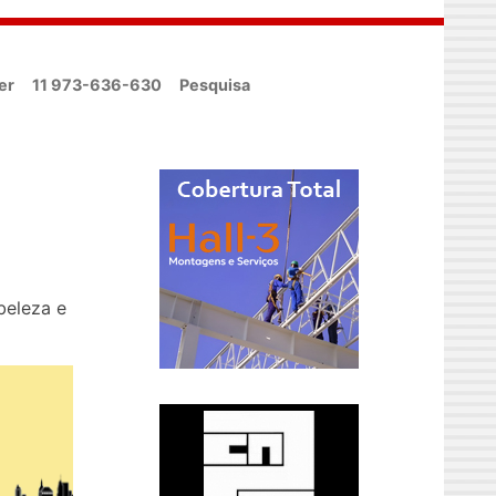
er
11 973-636-630
Pesquisa
beleza e