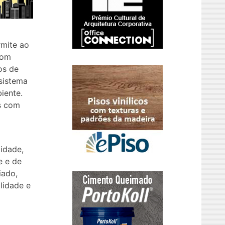
rmite ao
com
os de
 sistema
iente.
os com
lidade,
e e de
iado,
lidade e