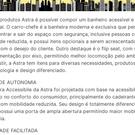
rodutos Astra é possível compor um banheiro acessível e
al. O carro-chefe é a banheira moderna e exclusiva que pe
entrar e sair do espaço com segurança, inclusive pessoas 
de reduzida, e possui itens opcionais a serem acrescentad
om o desejo do cliente. Outro destaque é o flip seat, com
entação por eixo, permitindo melhor locomoção pelo amb
tir, a Astra tem itens para diversas necessidades, produt
nologia e design diferenciado.
DE AUTONOMIA
ra Accessibile da Astra foi projetada com base na acessibi
 no conforto do consumidor, principalmente do cadeirant
om mobilidade reduzida. Seu design é totalmente diferenc
ossui uma porta de ampla abertura permitindo maior mobi
ia.
ADE FACILITADA