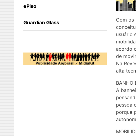
ePiso
Com os p
Guardian Glass
conceitu
usuário 
mobilida
acordo c
de movim
Na Reves
alta tec
BANHO 
A banhei
pensando
pessoa c
porque p
autonom
MOBILID