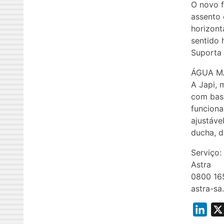
O novo f
assento 
horizont
sentido 
Suporta
ÁGUA M
A Japi, 
com base
funciona
ajustáve
ducha, d
Serviço:
Astra
0800 16
astra-sa
L
i