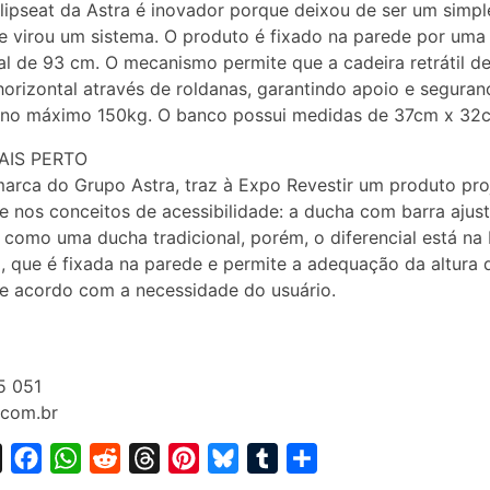
lipseat da Astra é inovador porque deixou de ser um simpl
e virou um sistema. O produto é fixado na parede por uma
al de 93 cm. O mecanismo permite que a cadeira retrátil de
horizontal através de roldanas, garantindo apoio e seguran
 no máximo 150kg. O banco possui medidas de 37cm x 32
AIS PERTO
marca do Grupo Astra, traz à Expo Revestir um produto pr
 nos conceitos de acessibilidade: a ducha com barra ajust
 como uma ducha tradicional, porém, o diferencial está na 
l, que é fixada na parede e permite a adequação da altura 
e acordo com a necessidade do usuário.
5 051
.com.br
X
F
W
R
T
P
B
T
S
a
h
e
h
i
l
u
h