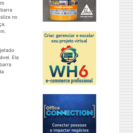
es
 barra
slize no
ça.
cm.
ojetado
ável. Ela
barra
da