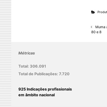
n
Produ
k
e
d
Muma a
80 e 8
I
n
Métricas
Total:
306.091
Total de Publicações:
7.720
925 Indicações profissionais
em âmbito nacional