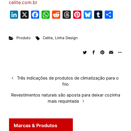
celite.com.br
L
X
F
W
R
T
P
B
T
S
i
a
h
e
h
i
l
u
h
n
c
a
d
r
n
u
m
a
Produto
Celite
,
Linha Design
k
e
t
d
e
t
e
b
r
e
b
s
i
a
e
s
l
e
d
o
A
t
d
r
k
r
I
o
p
s
e
y
n
k
p
s
Três indicações de produtos de climatização para o
t
frio
Revestimentos naturais são aposta para deixar cozinha
mais requintada
Marcas & Produtos