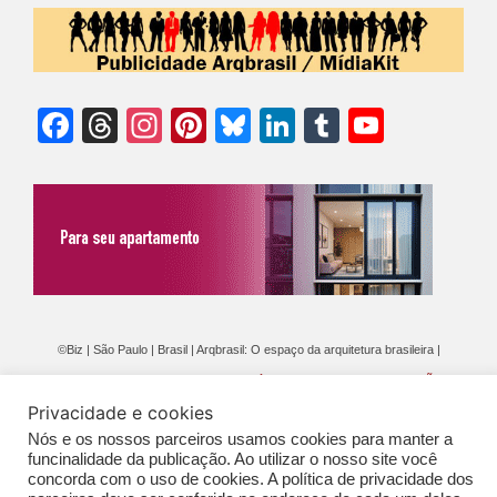
Facebook
Threads
Instagram
Pinterest
Bluesky
LinkedIn
Tumblr
YouTu
Chann
©Biz | São Paulo | Brasil | Arqbrasil: O espaço da arquitetura brasileira |
Expediente
|
Contato
|
Newsletter
/
PolíticaDePrivacidade
/
CONDIÇÕES
Privacidade e cookies
GERAIS DE PUBLICAÇÃO (CGP
)
Nós e os nossos parceiros usamos cookies para manter a
funcinalidade da publicação. Ao utilizar o nosso site você
concorda com o uso de cookies. A política de privacidade dos