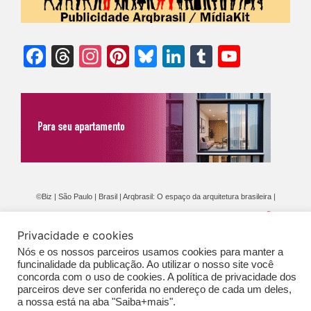
Facebook
Threads
Instagram
Pinterest
Bluesky
LinkedIn
Tumblr
YouTu
Chann
©Biz | São Paulo | Brasil | Arqbrasil: O espaço da arquitetura brasileira |
Expediente
|
Contato
|
Newsletter
/
PolíticaDePrivacidade
/
CONDIÇÕES
Privacidade e cookies
GERAIS DE PUBLICAÇÃO (CGP
)
Nós e os nossos parceiros usamos cookies para manter a
funcinalidade da publicação. Ao utilizar o nosso site você
concorda com o uso de cookies. A política de privacidade dos
parceiros deve ser conferida no endereço de cada um deles,
a nossa está na aba "Saiba+mais".