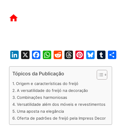
L
X
F
W
R
T
P
B
T
S
i
a
h
e
h
i
l
u
h
n
c
a
d
r
n
u
m
a
Tópicos da Publicação
k
e
t
d
e
t
e
b
r
Origem e características do freijó
e
b
s
i
a
e
s
l
e
A versatilidade do freijó na decoração
d
o
A
t
d
r
k
r
Combinações harmoniosas
Versatilidade além dos móveis e revestimentos
I
o
p
s
e
y
Uma aposta na elegância
n
k
p
s
Oferta de padrões de freijó pela Impress Decor
t