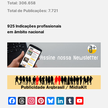
Total:
306.658
Total de Publicações:
7.721
925 Indicações profissionais
em âmbito nacional
Facebook
Threads
Instagram
Pinterest
Bluesky
LinkedIn
Tumblr
YouTu