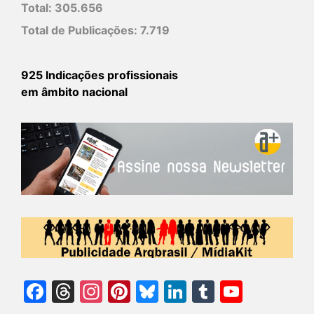
Total:
305.656
Total de Publicações:
7.719
925 Indicações profissionais
em âmbito nacional
Facebook
Threads
Instagram
Pinterest
Bluesky
LinkedIn
Tumblr
YouTu
Chann