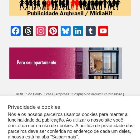
Facebook
Threads
Instagram
Pinterest
Bluesky
LinkedIn
Tumblr
YouTu
Chann
©Biz | São Paulo | Brasil | Arqbrasil: O espaço da arquitetura brasileira |
Expediente
|
Contato
|
Newsletter
/
PolíticaDePrivacidade
/
CONDIÇÕES
Privacidade e cookies
GERAIS DE PUBLICAÇÃO (CGP
)
Nós e os nossos parceiros usamos cookies para manter a
funcinalidade da publicação. Ao utilizar o nosso site você
concorda com o uso de cookies. A política de privacidade dos
parceiros deve ser conferida no endereço de cada um deles,
a nossa está na aba "Saiba+mais".