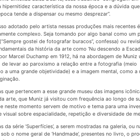
 hipernitidez característica da nossa época e a dúvida que
poca tende a dispensar ou mesmo desprezar”.
so adotado pelo artista nessas produções mais recentes é
amente complexo. Seja tomando por algo banal como um 
(“Sempre gostei de fotografar buracos”, confessa) ou revis
ndamentais da história da arte como ‘Nu descendo a Escad
 por Marcel Duchamp em 1912, há na abordagem de Muniz
a de levar ao paroxismo a relação entre a fotografia (meio
o a uma grande objetividade) e a imagem mental, como a
ginação.
as que pertencem a esse grande museu das imagens icônic
 da arte, que Muniz já visitou com frequência ao longo de s
, e neste momento servem de motivo e tema para uma inve
e visual sobre espacialidade, repetição e diversidade de me
s da série ‘Superfícies’, a serem mostradas na galeria, ou 
 sob o nome geral de ‘Handmade’, presentes no livro, o pr