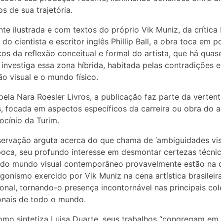
 de sua trajetória.
te ilustrada e com textos do próprio Vik Muniz, da crítica 
 do cientista e escritor inglês Phillip Ball, a obra toca em 
cos da reflexão conceitual e formal do artista, que há quas
investiga essa zona híbrida, habitada pelas contradições e
o visual e o mundo físico.
pela Nara Roesler Livros, a publicação faz parte da verten
, focada em aspectos específicos da carreira ou obra do ar
ocínio da Turim.
ervação arguta acerca do que chama de ‘ambiguidades vis
oca, seu profundo interesse em desmontar certezas técnic
s do mundo visual contemporâneo provavelmente estão na 
gonismo exercido por Vik Muniz na cena artística brasileir
ional, tornando-o presença incontornável nas principais co
ionais de todo o mundo.
como sintetiza Luisa Duarte, seus trabalhos “congregam em