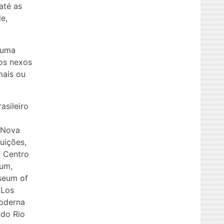
até as
e,
 uma
 os nexos
mais ou
asileiro
 Nova
uições,
l Centro
eum,
seum of
 Los
Moderna
 do Rio