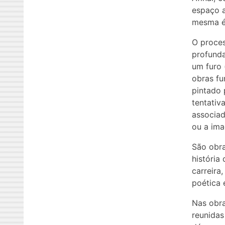
espaço a
mesma é
O proces
profund
um furo 
obras fu
pintado
tentativ
associad
ou a ima
São obr
história
carreira
poética 
Nas obra
reunidas