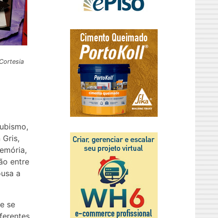
 Cortesia
cubismo,
Gris,
emória,
ão entre
ousa a
e se
ferentes