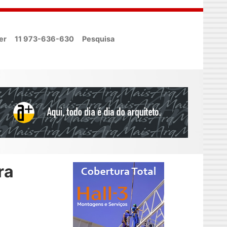
er
11 973-636-630
Pesquisa
ra