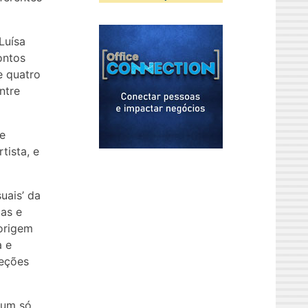
Luísa
pontos
e quatro
ntre
te
tista, e
uais’ da
as e
origem
a e
leções
 um só