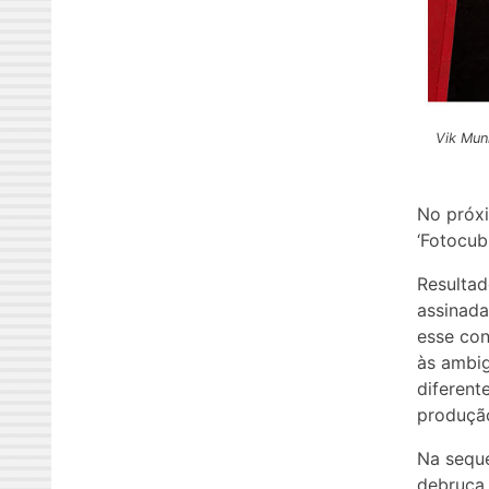
Vik Muni
No próxi
‘Fotocub
Resultad
assinada
esse con
às ambig
diferent
produção
Na seque
debruça 