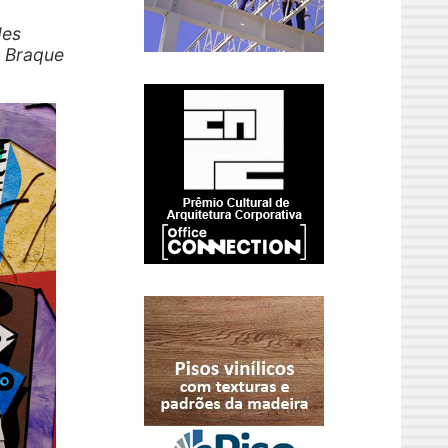
des
s Braque