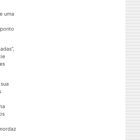
de uma
,
 ponto
adas”,
ie
tes
 sua
s
uma
tos
 mordaz