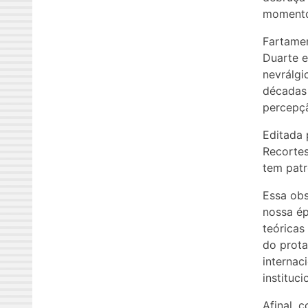
momentos
Fartamen
Duarte e
nevrálgi
décadas 
percepçã
Editada 
Recortes
tem patr
Essa obs
nossa ép
teórica
do prota
internac
instituc
Afinal, 