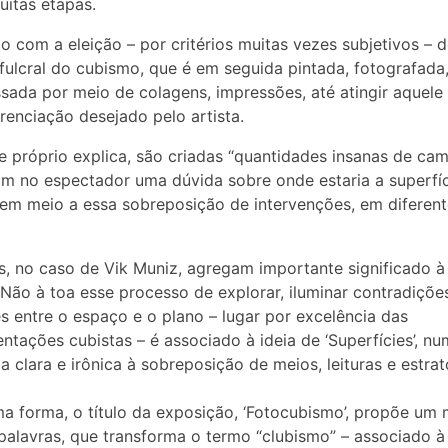
itas etapas.
io com a eleição – por critérios muitas vezes subjetivos – 
ulcral do cubismo, que é em seguida pintada, fotografada
sada por meio de colagens, impressões, até atingir aquele
erenciação desejado pelo artista.
 próprio explica, são criadas “quantidades insanas de cam
m no espectador uma dúvida sobre onde estaria a superfíc
, em meio a essa sobreposição de intervenções, em diferen
os, no caso de Vik Muniz, agregam importante significado à
 Não à toa esse processo de explorar, iluminar contradiçõe
s entre o espaço e o plano – lugar por excelência das
ntações cubistas – é associado à ideia de ‘Superfícies’, n
ia clara e irônica à sobreposição de meios, leituras e estra
 forma, o título da exposição, ‘Fotocubismo’, propõe um
palavras, que transforma o termo “clubismo” – associado à