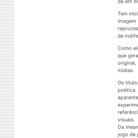
dá em mu
Tem iníc
imagem f
reproces
de indif
Como ele
que gera
original
mídias.
Os títul
poética.
aparente
experime
referênc
visuais.
Da mesma
jogo de 