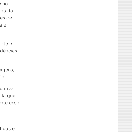
e no
ios da
tes de
a e
arte é
ndências
uagens,
ão.
ritiva,
ik, que
ente esse
s
ticos e