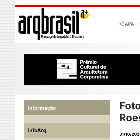
Skip to main content
•CAPA
Fot
Informação
Roe
infoArq
31/10/202