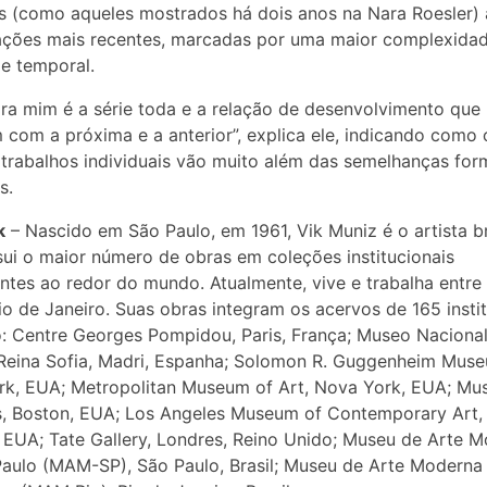
s (como aqueles mostrados há dois anos na Nara Roesler) 
ações mais recentes, marcadas por uma maior complexidad
 e temporal.
ra mim é a série toda e a relação de desenvolvimento que
 com a próxima e a anterior”, explica ele, indicando como
 trabalhos individuais vão muito além das semelhanças for
s.
k
– Nascido em São Paulo, em 1961, Vik Muniz é o artista br
ui o maior número de obras em coleções institucionais
tes ao redor do mundo. Atualmente, vive e trabalha entre
io de Janeiro. Suas obras integram os acervos de 165 instit
o: Centre Georges Pompidou, Paris, França; Museo Naciona
Reina Sofia, Madri, Espanha; Solomon R. Guggenheim Mus
rk, EUA; Metropolitan Museum of Art, Nova York, EUA; Mu
s, Boston, EUA; Los Angeles Museum of Contemporary Art,
 EUA; Tate Gallery, Londres, Reino Unido; Museu de Arte 
aulo (MAM-SP), São Paulo, Brasil; Museu de Arte Moderna