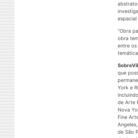
abstrato
investig
espacial
“Obra pa
obra tem
entre os
temática
SobreVi
que poss
permanen
York e R
incluind
de Arte 
Nova Yo
Fine Art
Angeles,
de São P