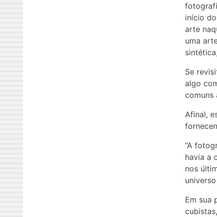
fotograf
início d
arte naq
uma arte
sintética
Se revis
algo com
comuns a
Afinal, 
fornecen
“A fotog
havia a 
nos últi
universo
Em sua p
cubistas