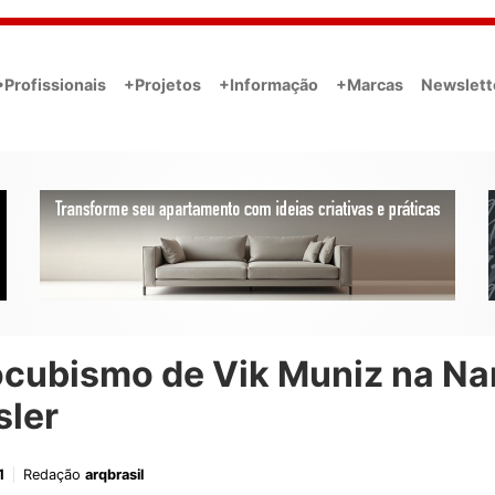
•Profissionais
+Projetos
+Informação
+Marcas
Newslett
ocubismo de Vik Muniz na Na
sler
1
Redação
arqbrasil