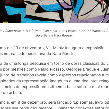
z / Superfícies Still Life with Fish a partir de Picasso / 2020 / (Detalhe) /
do artista e Nara Roesler
mo dia 10 de novembro, Vik Muniz inaugura a exposição
ismo’, na sede paulistana da Nara Roesler.
o de uma longa pesquisa em torno de obras clássicas do 
s por mestres como Pablo Picasso, Georges Braque e Juan 
junto de trabalhos revela como aspectos relacionados à m
uidades da representação imagética e uma rica inter-relaç
es meios de expressão constituem a base sobre a qual rep
 do artista.
ncia, em 8 de dezembro, será lançado ‘Epistemas’, livro qu
sobre sua produção recente, iluminando conexões entre di