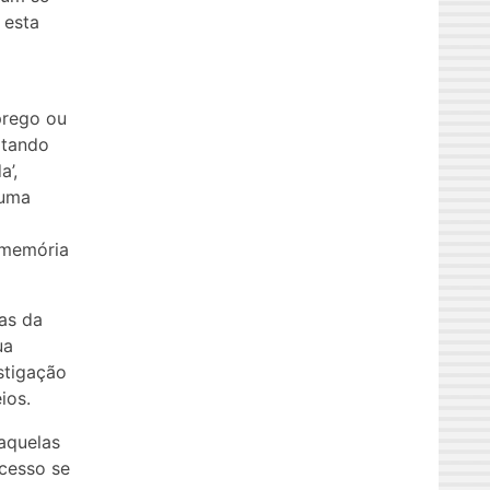
 esta
prego ou
itando
a’,
 uma
 memória
as da
ua
stigação
ios.
naquelas
ocesso se