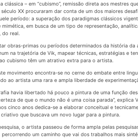
ia clássica – em “cubismo”, remissão direta aos mestres qu
o século XX procuraram dar conta de um dos maiores desaf
uele período: a superação dos paradigmas clássicos vigen
 mimética, em busca de um tipo de representação, analític
, do real.
itar obras-primas ou períodos determinados da história da 
um na trajetória de Vik, mapear técnicas, estratégias e te
o cubismo têm um atrativo extra para o artista.
este movimento encontra-se no cerne do embate entre ling
do ao artista uma rara e ampla liberdade de experimentaç
rafia havia libertado há pouco a pintura de uma função desc
certeza de que o mundo não é uma coisa parada”, explica V
mos cinco anos dedica-se a elaborar conceitual e tecnicam
 criativo que buscava um novo lugar para a pintura.
esquisa, o artista passeou de forma ampla pelas pesquisa
, percorrendo um caminho que vai dos trabalhos mais sinté