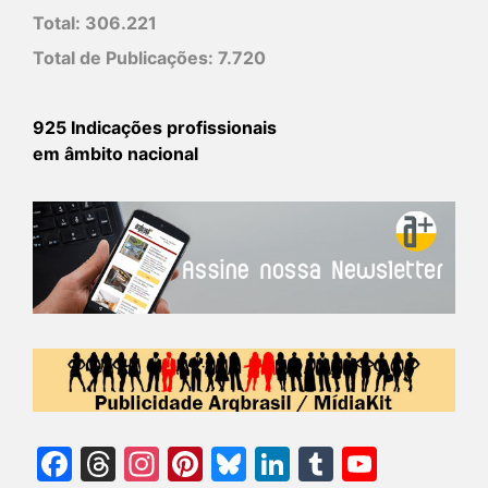
Total:
306.221
Total de Publicações:
7.720
925 Indicações profissionais
em âmbito nacional
Facebook
Threads
Instagram
Pinterest
Bluesky
LinkedIn
Tumblr
YouTu