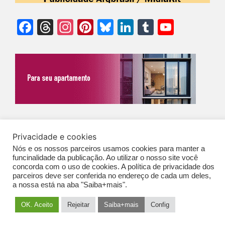
Facebook
Threads
Instagram
Pinterest
Bluesky
LinkedIn
Tumblr
YouTu
Chann
©Biz | São Paulo | Brasil | Arqbrasil: O espaço da arquitetura brasileira |
Privacidade e cookies
Expediente
|
Contato
|
Newsletter
/
PolíticaDePrivacidade
/
CONDIÇÕES
Nós e os nossos parceiros usamos cookies para manter a
funcinalidade da publicação. Ao utilizar o nosso site você
GERAIS DE PUBLICAÇÃO (CGP
)
concorda com o uso de cookies. A política de privacidade dos
parceiros deve ser conferida no endereço de cada um deles,
a nossa está na aba "Saiba+mais".
OK. Aceito
Rejeitar
Saiba+mais
Config