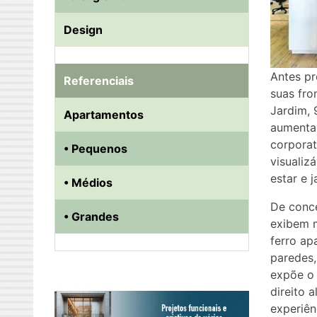
Design
Antes pr
Referenciais
suas fro
Jardim, 
Apartamentos
aumentar
corporat
• Pequenos
visualiz
estar e 
• Médios
De conce
• Grandes
exibem m
ferro ap
paredes,
expõe o 
direito 
experiên