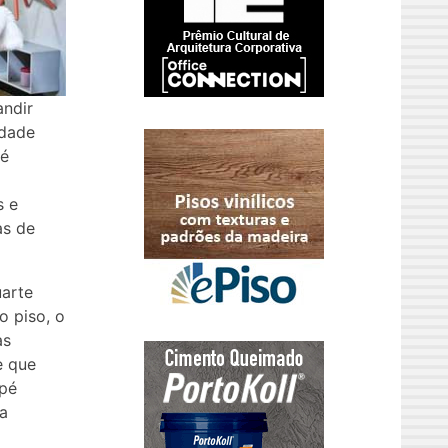
andir
idade
 é
s e
as de
uarte
o piso, o
as
e que
 pé
 a