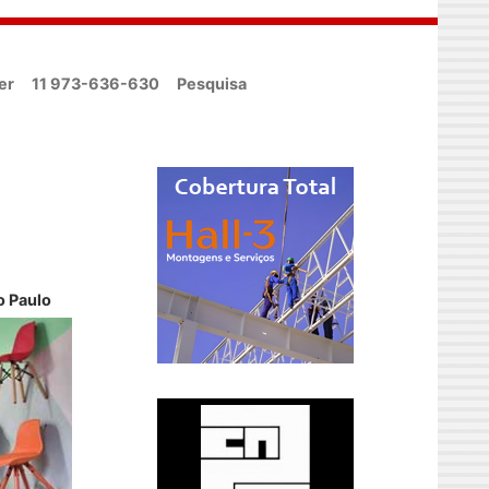
er
11 973-636-630
Pesquisa
s
o Paulo