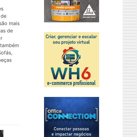
es
 de
 são mais
cas de
r
, também
ofás,
peças