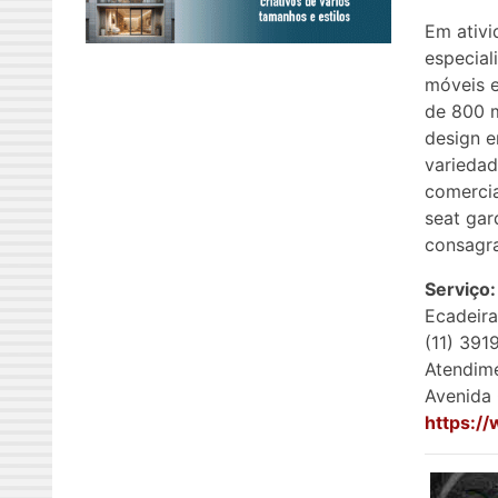
Em ativi
especial
móveis e
de 800 m
design e
variedad
comercia
seat gar
consagr
Serviço:
Ecadeira
(11) 391
Atendime
Avenida 
https:/