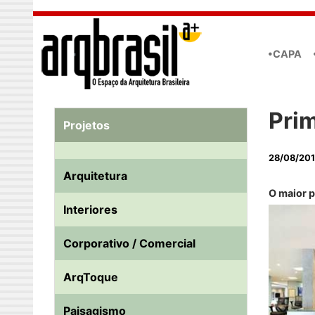
Skip to main content
•CAPA
Pri
Projetos
28/08/20
Arquitetura
O maior p
Interiores
Corporativo / Comercial
ArqToque
Paisagismo