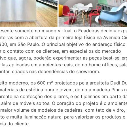
esente somente no mundo virtual, o Ecadeiras decidiu exp
nteiras com a abertura da primeira loja física na Avenida C
900, em São Paulo. O principal objetivo do endereço físico
 o contato com os clientes, em especial os do mercado
ivo que, agora, poderão experimentar as peças best-seller
á-las aplicadas em ambientes reais, como home offices, sal
jantar, criados nas dependências do showroom.
ito moderno, os 600 m² projetados pela arquiteta Dudi D
ateriais de estética pura e jovem, como a madeira Pinus n
arente na confecção dos pilares, e os tijolinhos em parte d
 além de móveis soltos. O coração do projeto é o ambient
maior volume de modelos de cadeiras, com teto de vidro,
alto e muita iluminação natural para valorizar os produtos e
cia do cliente.