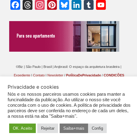
Facebook
Threads
Instagram
Pinterest
Bluesky
LinkedIn
Tumblr
YouTu
Chann
©Biz | São Paulo | Brasil | Arqbrasil: O espaço da arquitetura brasileira |
Expediente
|
Contato
|
Newsletter
/
PolíticaDePrivacidade
/
CONDIÇÕES
GERAIS DE PUBLICAÇÃO (CGP
)
Privacidade e cookies
Nós e os nossos parceiros usamos cookies para manter a
funcinalidade da publicação. Ao utilizar o nosso site você
concorda com o uso de cookies. A política de privacidade dos
parceiros deve ser conferida no endereço de cada um deles,
a nossa está na aba "Saiba+mais".
OK. Aceito
Rejeitar
Saiba+mais
Config