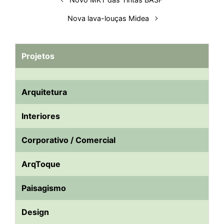
t
Nova lava-louças Midea
Projetos
Arquitetura
Interiores
Corporativo / Comercial
ArqToque
Paisagismo
Design