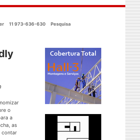
er
11 973-636-630
Pesquisa
dly
m
onomizar
bre o
ara a
cha, as
 contar