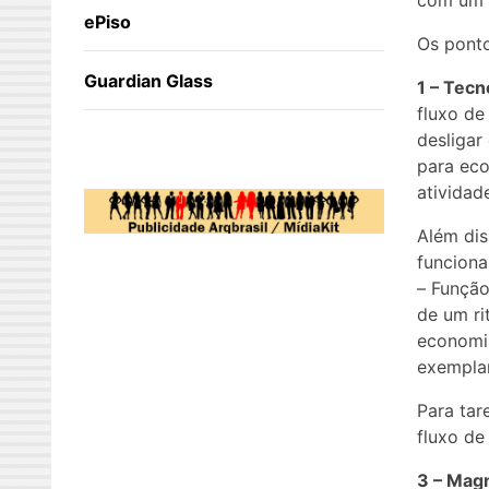
com um t
ePiso
Os ponto
Guardian Glass
1 – Tec
fluxo de
desligar
para ec
atividad
Além dis
funciona
– Função
de um ri
economi
exemplar
Para tar
fluxo de
3 – Magn