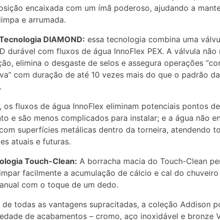
osição encaixada com um ímã poderoso, ajudando a mante
 limpa e arrumada.
l Tecnologia DIAMOND:
essa tecnologia combina uma válvu
durável com fluxos de água InnoFlex PEX. A válvula não 
ação, elimina o desgaste de selos e assegura operações “c
va” com duração de até 10 vezes mais do que o padrão da
.
 os fluxos de água InnoFlex eliminam potenciais pontos de
o e são menos complicados para instalar; e a água não e
com superfícies metálicas dentro da torneira, atendendo t
es atuais e futuras.
nologia Touch-Clean:
A borracha macia do Touch-Clean pe
limpar facilmente a acumulação de cálcio e cal do chuveiro
anual com o toque de um dedo.
de todas as vantagens supracitadas, a coleção Addison p
edade de acabamentos – cromo, aço inoxidável e bronze V