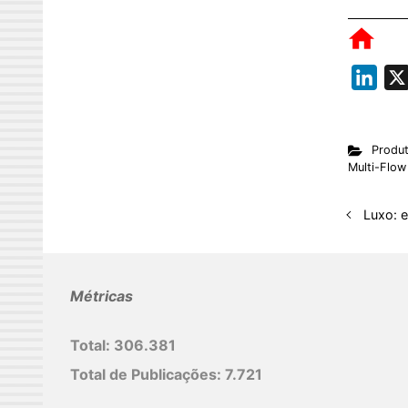
L
i
n
Produ
k
Multi-Flow
e
d
Luxo: 
I
n
Métricas
Total:
306.381
Total de Publicações:
7.721