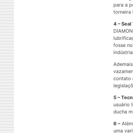
para a p
torneira
4 – Sea
DIAMOND 
lubrific
fosse no
indústria
Ademais,
vazament
contato 
legislaçõ
5 – Tec
usuário 
ducha m
6 –
Além 
uma vari