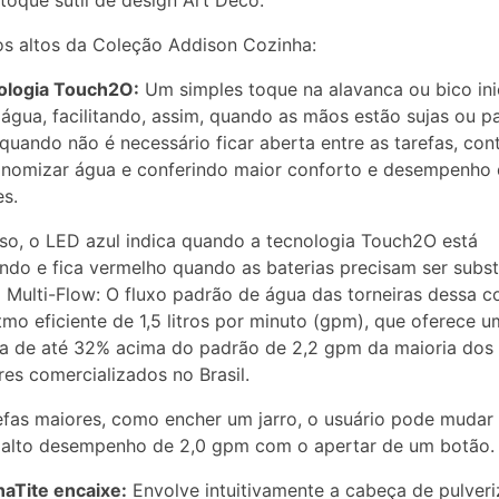
oque sutil de design Art Deco.
s altos da Coleção Addison Cozinha:
nologia Touch2O:
Um simples toque na alavanca ou bico ini
 água, facilitando, assim, quando as mãos estão sujas ou p
 quando não é necessário ficar aberta entre as tarefas, con
onomizar água e conferindo maior conforto e desempenho
es.
so, o LED azul indica quando a tecnologia Touch2O está
ndo e fica vermelho quando as baterias precisam ser subst
 Multi-Flow: O fluxo padrão de água das torneiras dessa c
tmo eficiente de 1,5 litros por minuto (gpm), que oferece 
a de até 32% acima do padrão de 2,2 gpm da maioria dos
es comercializados no Brasil.
efas maiores, como encher um jarro, o usuário pode mudar
 alto desempenho de 2,0 gpm com o apertar de um botão.
aTite encaixe:
Envolve intuitivamente a cabeça de pulver