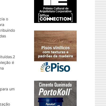
cia o
ara
tribuindo
 das
ituídas.2
oleção é
uma
 para um
ização