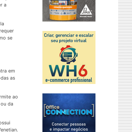
r a
la
requer
omo se
ntra em
odas as
rmite ao
 ou da
ossui
enetian.