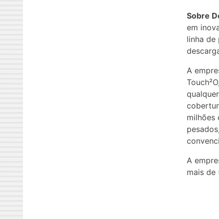
Sobre D
em inova
linha de
descarga
A empres
Touch²O,
qualque
cobertur
milhões 
pesados,
convenci
A empres
mais de 