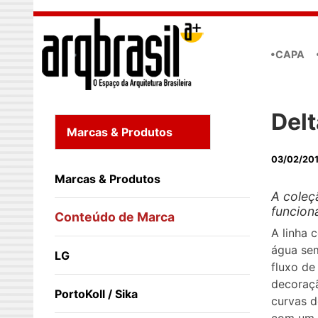
Skip to main content
•CAPA
Delt
Marcas & Produtos
03/02/20
Marcas & Produtos
A coleç
funciona
Conteúdo de Marca
A linha 
água sem
LG
fluxo de
decoraçã
PortoKoll / Sika
curvas d