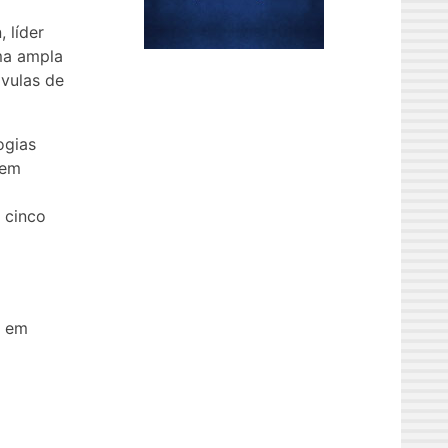
 líder
ma ampla
lvulas de
ogias
 em
é cinco
e em