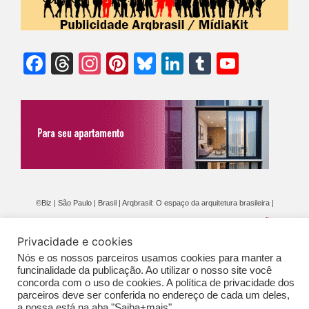
Facebook
Threads
Instagram
Pinterest
Bluesky
LinkedIn
Tumblr
YouTu
Chann
©Biz | São Paulo | Brasil | Arqbrasil: O espaço da arquitetura brasileira |
Expediente
|
Contato
|
Newsletter
/
PolíticaDePrivacidade
/
CONDIÇÕES
Privacidade e cookies
GERAIS DE PUBLICAÇÃO (CGP
)
Nós e os nossos parceiros usamos cookies para manter a
funcinalidade da publicação. Ao utilizar o nosso site você
concorda com o uso de cookies. A política de privacidade dos
parceiros deve ser conferida no endereço de cada um deles,
a nossa está na aba "Saiba+mais".