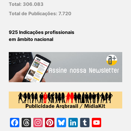
Total:
306.083
Total de Publicações:
7.720
925 Indicações profissionais
em âmbito nacional
Facebook
Threads
Instagram
Pinterest
Bluesky
LinkedIn
Tumblr
YouTu