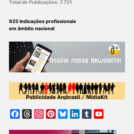
Total de Publicações:
7.721
925 Indicações profissionais
em âmbito nacional
Facebook
Threads
Instagram
Pinterest
Bluesky
LinkedIn
Tumblr
YouTu
Chann