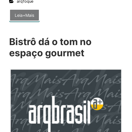
arqToque
Leia+Mais
Bistrô dá o tom no
espaço gourmet