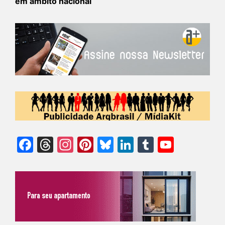
em âmbito nacional
Facebook
Threads
Instagram
Pinterest
Bluesky
LinkedIn
Tumblr
YouTu
Chann