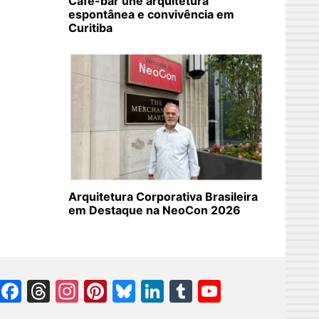
Café-bar une arquitetura
espontânea e convivência em
Curitiba
Arquitetura Corporativa Brasileira
em Destaque na NeoCon 2026
Facebook
Threads
Instagram
Pinterest
Bluesky
LinkedIn
Tumblr
YouTube
Channel