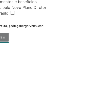
umentos e benefícios
s pelo Novo Plano Diretor
aulo […]
etura
,
§KönigsbergerVannucchi
ais