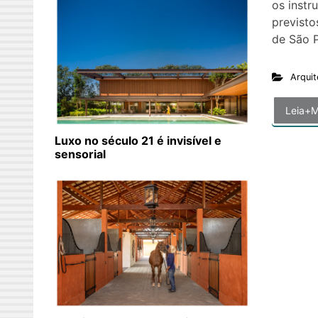
os instr
previsto
de São P
Arquit
Leia+M
Luxo no século 21 é invisível e
sensorial