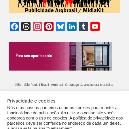
Facebook
Threads
Instagram
Pinterest
Bluesky
LinkedIn
Tumblr
YouTu
Chann
©Biz | São Paulo | Brasil | Arqbrasil: O espaço da arquitetura brasileira |
Expediente
|
Contato
|
Newsletter
/
PolíticaDePrivacidade
/
CONDIÇÕES
Privacidade e cookies
GERAIS DE PUBLICAÇÃO (CGP
)
Nós e os nossos parceiros usamos cookies para manter a
funcinalidade da publicação. Ao utilizar o nosso site você
concorda com o uso de cookies. A política de privacidade dos
parceiros deve ser conferida no endereço de cada um deles,
a nossa está na aba "Saiba+mais".