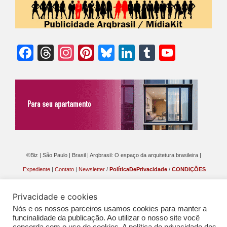
Facebook
Threads
Instagram
Pinterest
Bluesky
LinkedIn
Tumblr
YouTu
Chann
©Biz | São Paulo | Brasil | Arqbrasil: O espaço da arquitetura brasileira |
Expediente
|
Contato
|
Newsletter
/
PolíticaDePrivacidade
/
CONDIÇÕES
GERAIS DE PUBLICAÇÃO (CGP
)
Privacidade e cookies
Nós e os nossos parceiros usamos cookies para manter a
funcinalidade da publicação. Ao utilizar o nosso site você