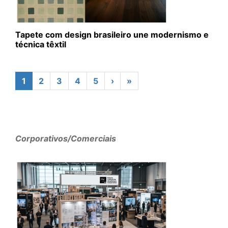
Tapete com design brasileiro une modernismo e
técnica têxtil
1
2
3
4
5
›
»
Corporativos/Comerciais