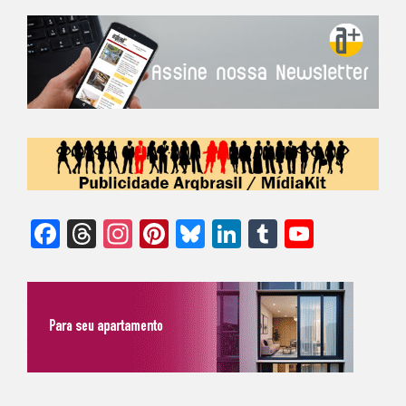
Facebook
Threads
Instagram
Pinterest
Bluesky
LinkedIn
Tumblr
YouTu
Chann