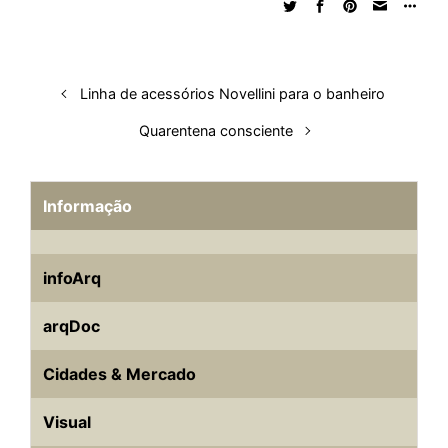
I
o
p
s
e
y
n
k
p
s
t
Linha de acessórios Novellini para o banheiro
Quarentena consciente
Informação
infoArq
arqDoc
Cidades & Mercado
Visual