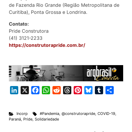
de Fazenda Rio Grande (Região Metropolitana de
Curitiba), Ponta Grossa e Londrina.
Contato:
Pride Construtora
(41) 3121-2233
https://construtorapride.com.br/
L
X
F
W
R
T
P
B
T
S
i
a
h
e
h
i
l
u
h
n
c
a
d
r
n
u
m
a
Incorp
#Pandemia
,
@construtorapride
,
COVID-19
,
k
e
t
d
e
t
e
b
r
Paraná
,
Pride
,
Solidariedade
e
b
s
i
a
e
s
l
e
d
o
A
t
d
r
k
r