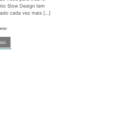
to Slow Design tem
tado cada vez mais […]
erior
ais