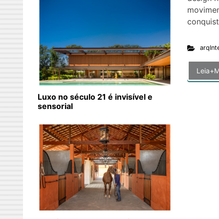
movimen
conquis
arqInt
Leia+M
Luxo no século 21 é invisível e
sensorial