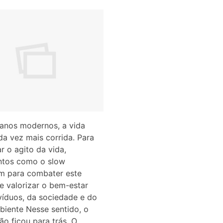
anos modernos, a vida
da vez mais corrida. Para
r o agito da vida,
tos como o slow
m para combater este
 e valorizar o bem-estar
víduos, da sociedade e do
iente Nesse sentido, o
ão ficou para trás. O