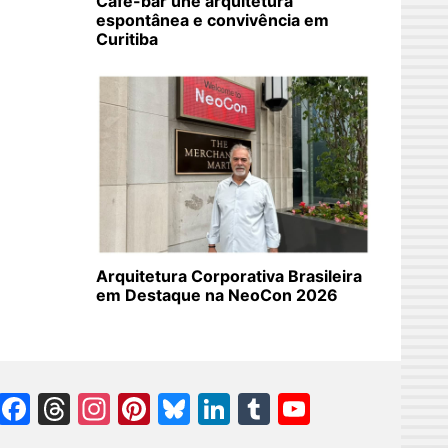
Café-bar une arquitetura
espontânea e convivência em
Curitiba
Arquitetura Corporativa Brasileira
em Destaque na NeoCon 2026
Facebook
Threads
Instagram
Pinterest
Bluesky
LinkedIn
Tumblr
YouTube
Channel