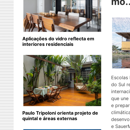
mo..
Aplicações do vidro reflecta em
interiores residenciais
Escolas 
do Sul 
internac
que une 
e prepa
climátic
Paulo Tripoloni orienta projeto de
quintal e áreas externas
desenvo
e Sauer