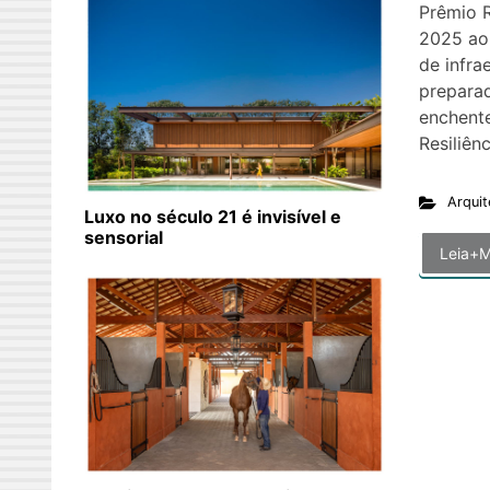
Prêmio 
2025 ao 
de infra
prepara
enchente
Resiliên
Arquit
Luxo no século 21 é invisível e
sensorial
Leia+M