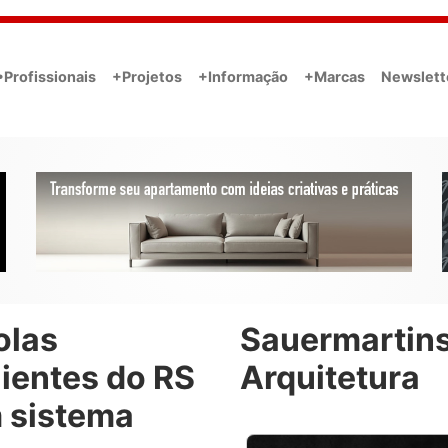
•Profissionais
+Projetos
+Informação
+Marcas
Newslett
olas
Sauermartin
lientes do RS
Arquitetura
 sistema