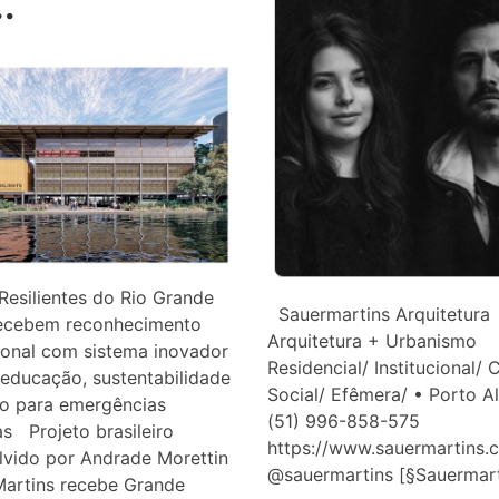
.
Resilientes do Rio Grande
Sauermartins Arquitetura
recebem reconhecimento
Arquitetura + Urbanismo
ional com sistema inovador
Residencial/ Institucional/ C
educação, sustentabilidade
Social/ Efêmera/ • Porto A
ro para emergências
(51) 996-858-575
as Projeto brasileiro
https://www.sauermartins.
lvido por Andrade Morettin
@sauermartins [§Sauerm
Martins recebe Grande