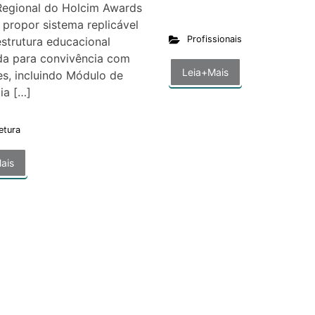
Regional do Holcim Awards
propor sistema replicável
Profissionais
estrutura educacional
da para convivência com
Leia+Mais
s, incluindo Módulo de
cia […]
etura
ais