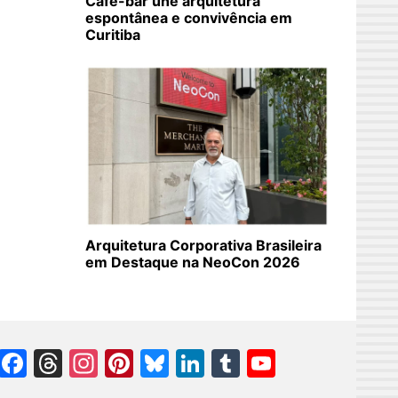
Café-bar une arquitetura
espontânea e convivência em
Curitiba
Arquitetura Corporativa Brasileira
em Destaque na NeoCon 2026
Facebook
Threads
Instagram
Pinterest
Bluesky
LinkedIn
Tumblr
YouTube
Channel