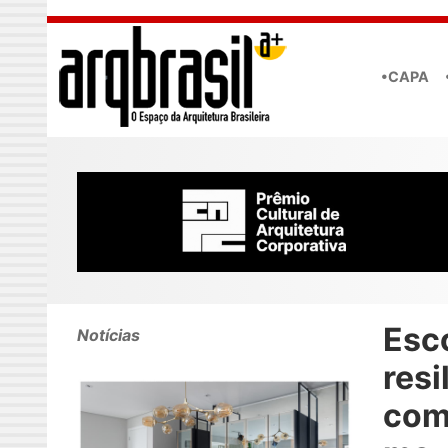
Skip to main content
•CAPA
Esc
Notícias
resi
com