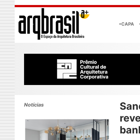
Skip to main content
•CAPA
San
Notícias
reve
ban