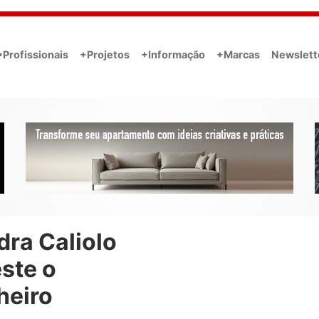
•Profissionais
+Projetos
+Informação
+Marcas
Newslett
dra Caliolo
ste o
heiro