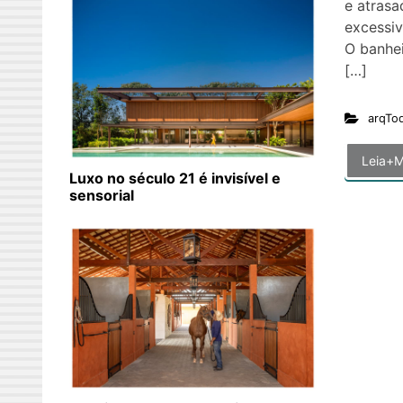
e atrasa
excessiv
O banhei
[…]
arqTo
Leia+M
Luxo no século 21 é invisível e
sensorial