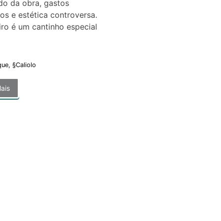
do da obra, gastos
os e estética controversa.
ro é um cantinho especial
que
,
§Caliolo
ais