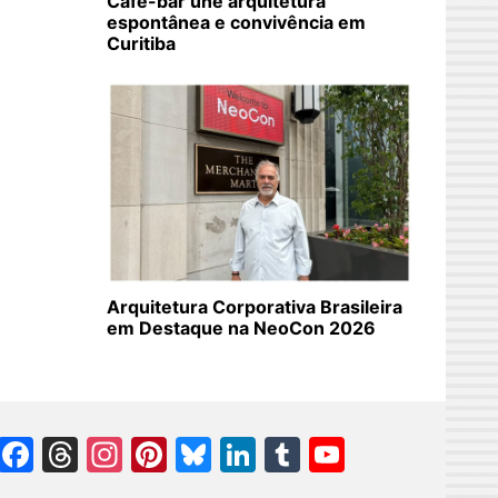
Café-bar une arquitetura
espontânea e convivência em
Curitiba
Arquitetura Corporativa Brasileira
em Destaque na NeoCon 2026
Facebook
Threads
Instagram
Pinterest
Bluesky
LinkedIn
Tumblr
YouTube
Channel