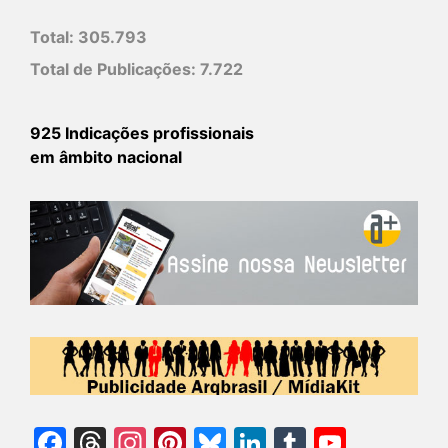
Total:
305.793
Total de Publicações:
7.722
925 Indicações profissionais
em âmbito nacional
Facebook
Threads
Instagram
Pinterest
Bluesky
LinkedIn
Tumblr
YouTu