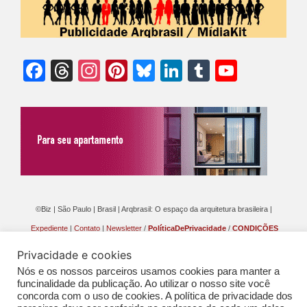
Facebook
Threads
Instagram
Pinterest
Bluesky
LinkedIn
Tumblr
YouTu
Chann
©Biz | São Paulo | Brasil | Arqbrasil: O espaço da arquitetura brasileira |
Expediente
|
Contato
|
Newsletter
/
PolíticaDePrivacidade
/
CONDIÇÕES
GERAIS DE PUBLICAÇÃO (CGP
)
Privacidade e cookies
Nós e os nossos parceiros usamos cookies para manter a
funcinalidade da publicação. Ao utilizar o nosso site você
concorda com o uso de cookies. A política de privacidade dos