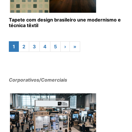
Tapete com design brasileiro une modernismo e
técnica têxtil
1
2
3
4
5
›
»
Corporativos/Comerciais