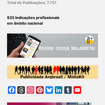
Total de Publicações:
7.721
925 Indicações profissionais
em âmbito nacional
Facebook
Threads
Instagram
Pinterest
Bluesky
LinkedIn
Tumblr
YouTu
Chann