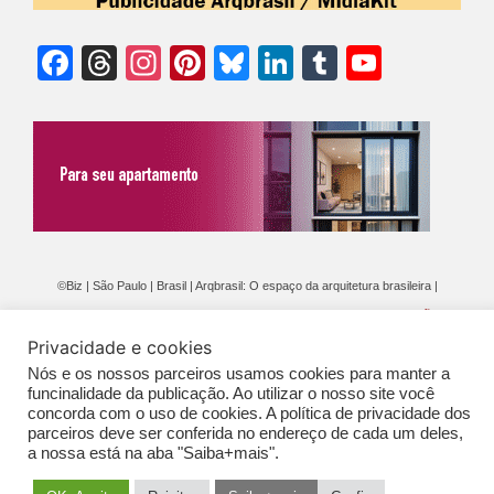
Facebook
Threads
Instagram
Pinterest
Bluesky
LinkedIn
Tumblr
YouTu
Chann
©Biz | São Paulo | Brasil | Arqbrasil: O espaço da arquitetura brasileira |
Expediente
|
Contato
|
Newsletter
/
PolíticaDePrivacidade
/
CONDIÇÕES
Privacidade e cookies
GERAIS DE PUBLICAÇÃO (CGP
)
Nós e os nossos parceiros usamos cookies para manter a
funcinalidade da publicação. Ao utilizar o nosso site você
concorda com o uso de cookies. A política de privacidade dos
parceiros deve ser conferida no endereço de cada um deles,
a nossa está na aba "Saiba+mais".