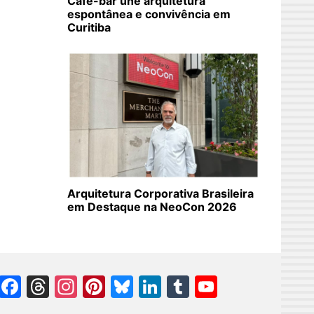
Café-bar une arquitetura
espontânea e convivência em
Curitiba
Arquitetura Corporativa Brasileira
em Destaque na NeoCon 2026
Facebook
Threads
Instagram
Pinterest
Bluesky
LinkedIn
Tumblr
YouTube
Channel