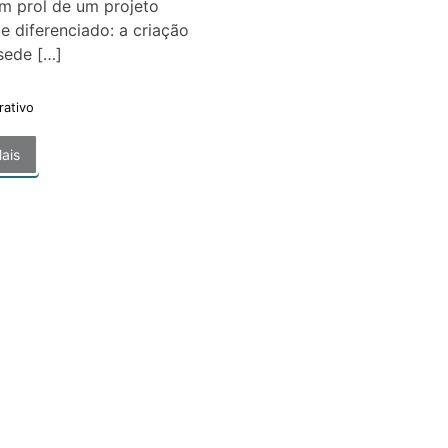
m prol de um projeto
e diferenciado: a criação
sede […]
rativo
ais